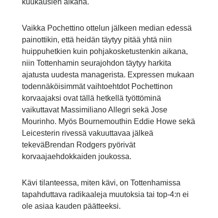
kuukausien aikana.
Vaikka Pochettino ottelun jälkeen median edessä
painottikin, että heidän täytyy pitää yhtä niin
huippuhetkien kuin pohjakosketustenkin aikana,
niin Tottenhamin seurajohdon täytyy harkita
ajatusta uudesta managerista. Expressen mukaan
todennäköisimmät vaihtoehtdot Pochettinon
korvaajaksi ovat tällä hetkellä työttöminä
vaikuttavat Massimiliano Allegri sekä Jose
Mourinho. Myös Bournemouthin Eddie Howe sekä
Leicesterin rivessä vakuuttavaa jälkeä
tekeväBrendan Rodgers pyörivät
korvaajaehdokkaiden joukossa.
Kävi tilanteessa, miten kävi, on Tottenhamissa
tapahduttava radikaaleja muutoksia tai top-4:n ei
ole asiaa kauden päätteeksi.