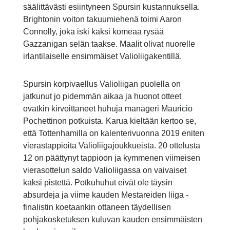
säälittävästi esiintyneen Spursin kustannuksella.
Brightonin voiton takuumiehenä toimi Aaron
Connolly, joka iski kaksi komeaa rysää
Gazzanigan selän taakse. Maalit olivat nuorelle
irlantilaiselle ensimmäiset Valioliigakentillä.
Spursin korpivaellus Valioliigan puolella on
jatkunut jo pidemmän aikaa ja huonot otteet
ovatkin kirvoittaneet huhuja manageri Mauricio
Pochettinon potkuista. Karua kieltään kertoo se,
että Tottenhamilla on kalenterivuonna 2019 eniten
vierastappioita Valioliigajoukkueista. 20 ottelusta
12 on päättynyt tappioon ja kymmenen viimeisen
vierasottelun saldo Valioliigassa on vaivaiset
kaksi pistettä. Potkuhuhut eivät ole täysin
absurdeja ja viime kauden Mestareiden liiga -
finalistin koetaankin ottaneen täydellisen
pohjakosketuksen kuluvan kauden ensimmäisten