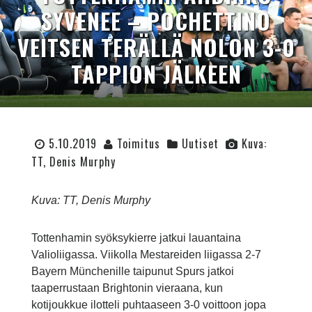
SYVENEE – POCHETTINO
VEITSEN TERÄLLÄ NOLON 3-0
TAPPION JÄLKEEN
5.10.2019
Toimitus
Uutiset
Kuva:
TT, Denis Murphy
Kuva: TT, Denis Murphy
Tottenhamin syöksykierre jatkui lauantaina
Valioliigassa. Viikolla Mestareiden liigassa 2-7
Bayern Münchenille taipunut Spurs jatkoi
taaperrustaan Brightonin vieraana, kun
kotijoukkue ilotteli puhtaaseen 3-0 voittoon jopa