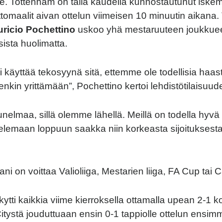
le. Tottenham on tällä kaudella kunnostautunut isk
ittomaalit aivan ottelun viimeisen 10 minuutin aikana
ricio Pochettino
uskoo yhä mestaruuteen joukkuee
ista huolimatta.
käyttää tekosyynä sitä, ettemme ole todellisia haast
nkin yrittämään”, Pochettino kertoi lehdistötilaisuu
elmaa, sillä olemme lähellä. Meillä on todella hyvä s
elemaan loppuun saakka niin korkeasta sijoituksesta
ni on voittaa Valioliiga, Mestarien liiga, FA Cup tai
ytti kaikkia viime kierroksella ottamalla upean 2-1 ko
tystä jouduttuaan ensin 0-1 tappiolle ottelun ensimm