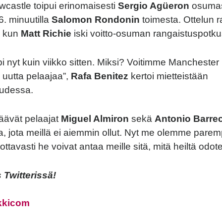
ewcastle toipui erinomaisesti
Sergio Agüeron
osumast
6. minuutilla
Salomon Rondonin
toimesta. Ottelun r
, kun
Matt Richie
iski voitto-osuman rangaistuspotku
i nyt kuin viikko sitten. Miksi? Voitimme Manchester 
uutta pelaajaa”,
Rafa Benitez
kertoi mietteistään
uudessa.
ävät pelaajat
Miguel Almiron
sekä
Antonio Barre
ta, jota meillä ei aiemmin ollut. Nyt me olemme parem
ttavasti he voivat antaa meille sitä, mitä heiltä odot
Twitterissä!
kkicom