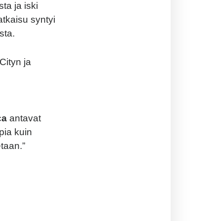
a ja iski
atkaisu syntyi
sta.
Cityn ja
ca
antavat
pia kuin
etaan.”