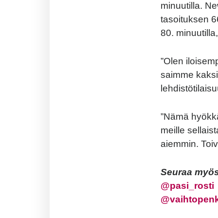
minuutilla. N
tasoituksen 6
80. minuutilla
”Olen iloisemp
saimme kaksi 
lehdistötilais
”Nämä hyökkä
meille sellais
aiemmin. Toivo
Seuraa myös 
@
pasi_rosti
@vaihtopen