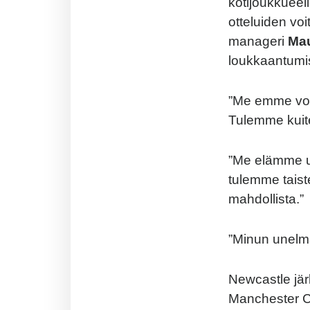
kotijoukkueel
otteluiden vo
manageri
Mau
loukkaantumis
”Me emme voi 
Tulemme kuite
”Me elämme un
tulemme taist
mahdollista.”
”Minun unelma
Newcastle järk
Manchester Ci