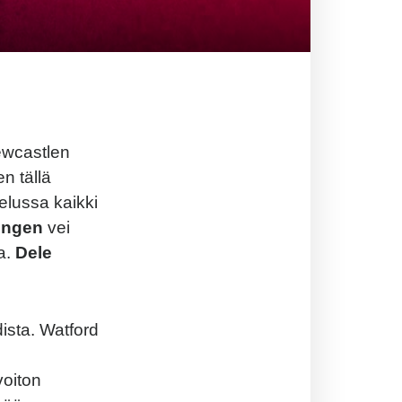
ewcastlen
n tällä
telussa kaikki
ongen
vei
la.
Dele
ista. Watford
voiton