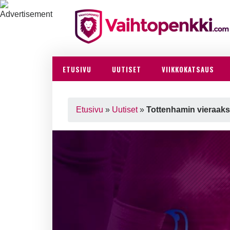
ETUSIVU
UUTISET
VIIKKOKATSAUS
Etusivu
»
Uutiset
»
Tottenhamin vieraaks