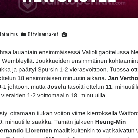
Toimitus
Otteluennakot
taa lauantain ensimmäisessä Valioliigaottelussa N
än Wembleyllä. Joukkueiden ensimmäinen kohtaamine
iukka ja päättyi Spursin 1-2 vierasvoittoon. Tuossa ot
n ottelun 18 ensimmäisen minuutin aikana.
Jan Verth
-1 johtoon, mutta
Joselu
tasoitti ottelun 11. minuutil
i vieraiden 1-2 voittomaalin 18. minuutilla.
tyi ottamaan tiukan voiton viime kierroksella Watford
 80. minuutille saakka. Tämän jälkeen
Heung-Min
ernando Llorenten
maalit kuitenkin toivat kaivatun 