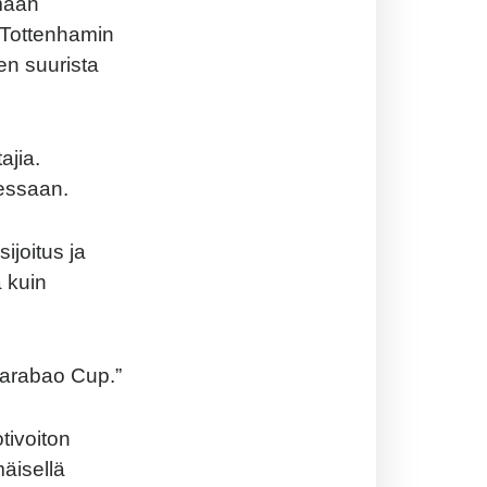
emään
. Tottenhamin
n suurista
ajia.
dessaan.
ijoitus ja
 kuin
 Carabao Cup.”
tivoiton
äisellä