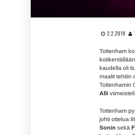
2.2.2019
Tottenham koh
kotikentällä
kaudella oli t
maalit tehtii
Tottenhamin 0
Alli
viimeistel
Tottenham pys
johti ottelua
Sonin
sekä
F