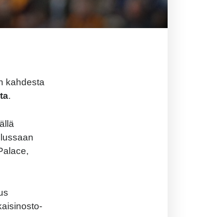
in kahdesta
ta
.
ällä
elussaan
 Palace,
us
aisinosto-