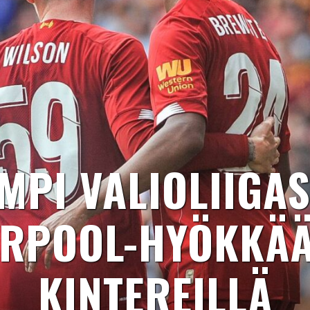
MPI VALIOLIIGA
ERPOOL-HYÖKKÄÄ
KINTEREILLÄ