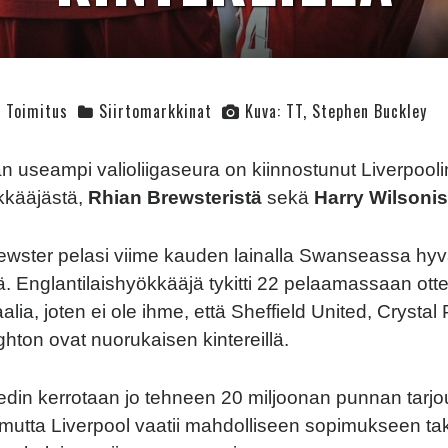
Toimitus
Siirtomarkkinat
Kuva: TT, Stephen Buckley
 useampi valioliigaseura on kiinnostunut Liverpool
kkääjästä,
Rhian Brewsteristä
sekä
Harry Wilsonis
ewster pelasi viime kauden lainalla Swanseassa hyv
. Englantilaishyökkääjä tykitti 22 pelaamassaan ott
ia, joten ei ole ihme, että Sheffield United, Crystal
ghton ovat nuorukaisen kintereillä.
tedin kerrotaan jo tehneen 20 miljoonan punnan tarjo
 mutta Liverpool vaatii mahdolliseen sopimukseen tak