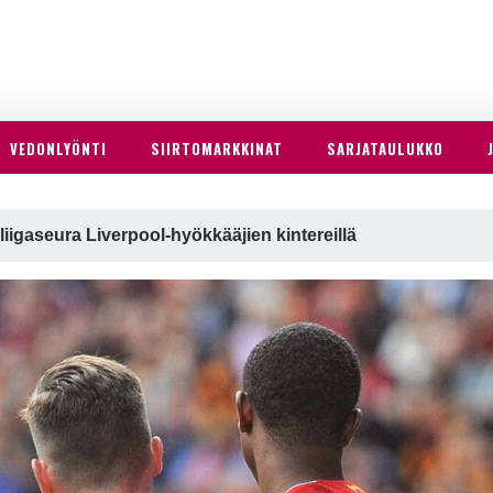
VEDONLYÖNTI
SIIRTOMARKKINAT
SARJATAULUKKO
iigaseura Liverpool-hyökkääjien kintereillä