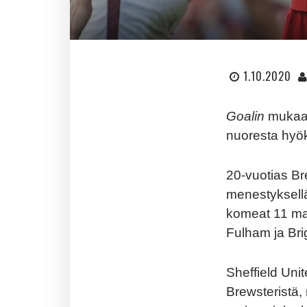
1.10.2020
Goalin
mukaan
nuoresta hyö
20-vuotias Br
menestyksellä
komeat 11 maal
Fulham ja Bri
Sheffield Uni
Brewsteristä,