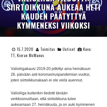
SIIRTOIKKUNA AUKEAA HETI
KAUDEN PÄÄTYTTYÄ
KYMMENEKSI VIIKOKSI
15.7.2020
Toimitus
Uutiset
Kuva:
TT, Kieran McManus
Valioliigakausi 2019-20 pitkittyi aina heinäkuun
26. päivään asti koronaviruspandemian vuoksi,
joten siirtoikkunakaan ei ole vielä auennut.
Valioliiga kuitenkin tiedotti tänään
verkkosivuillaan, että siirtoikkuna tulee
aukeamaan 27. heinäkuuta, ja on auki kymmenen