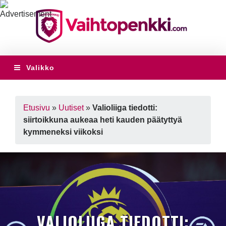
Valikko
Etusivu
»
Uutiset
»
Valioliiga tiedotti:
siirtoikkuna aukeaa heti kauden päätyttyä
kymmeneksi viikoksi
VALIOLIIGA TIEDOTTI: