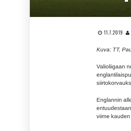
11.7.2019
Kuva: TT, Pa
Valioliigaan 
englantilaisp
siirtokorvauks
Englannin al
entuudestaan 
viime kauden 