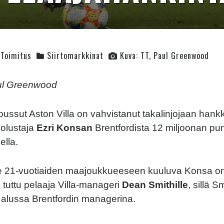
Toimitus
Siirtomarkkinat
Kuva: TT, Paul Greenwood
ul Greenwood
noussut Aston Villa on vahvistanut takalinjojaan hank
uolustaja
Ezri Konsan
Brentfordista 12 miljoonan p
ella.
le 21-vuotiaiden maajoukkueeseen kuuluva Konsa o
tuttu pelaaja Villa-manageri
Dean Smithille
, sillä S
alussa Brentfordin managerina.