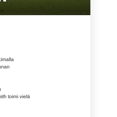
kimalla
unnan
n
mith toimi vielä