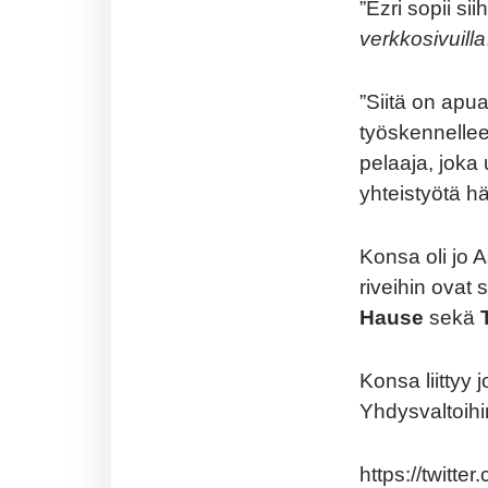
”Ezri sopii si
verkkosivuilla
”Siitä on apua
työskennelle
pelaaja, joka 
yhteistyötä h
Konsa oli jo 
riveihin ovat 
Hause
sekä
Konsa liittyy
Yhdysvaltoihin
https://twitt