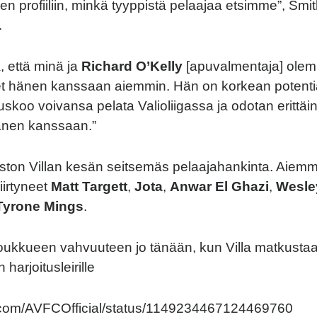
ihen profiiliin, minkä tyyppistä pelaajaa etsimme”, Sm
.
, että minä ja
Richard O’Kelly
[apuvalmentaja] ole
et hänen kanssaan aiemmin. Hän on korkean potent
uskoo voivansa pelata Valioliigassa ja odotan erittäin
änen kanssaan.”
Aston Villan kesän seitsemäs pelaajahankinta. Aiem
siirtyneet
Matt Targett
,
Jota
,
Anwar El Ghazi
,
Wesle
Tyrone Mings
.
 joukkueen vahvuuteen jo tänään, kun Villa matkusta
 harjoitusleirille
er.com/AVFCOfficial/status/1149234467124469760