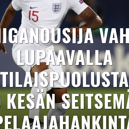
IIGANOUSIJA VA
LUPAAVALLA
TILAISPUOLUSTA
O KESÄN SEITSEM
PELAAJAHANKINT