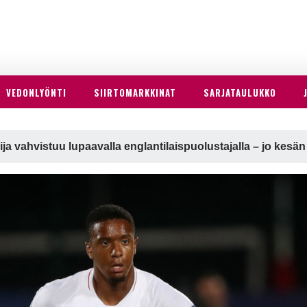
VEDONLYÖNTI
SIIRTOMARKKINAT
SARJATAULUKKO
ija vahvistuu lupaavalla englantilaispuolustajalla – jo kes