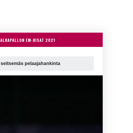
JALKAPALLON EM-KISAT 2021
än seitsemäs pelaajahankinta