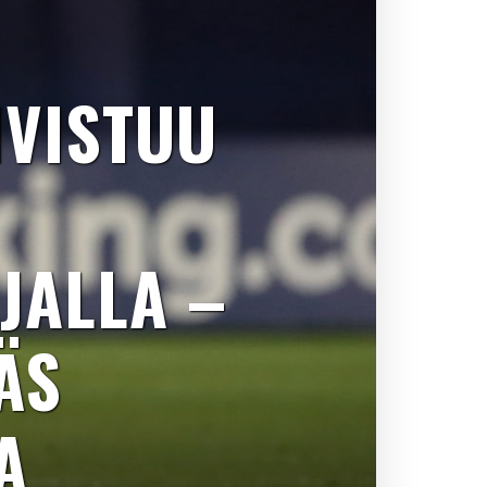
HVISTUU
JALLA –
ÄS
A