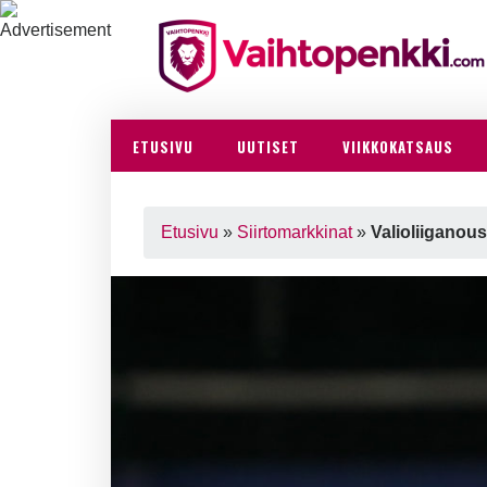
ETUSIVU
UUTISET
VIIKKOKATSAUS
Etusivu
»
Siirtomarkkinat
»
Valioliiganous