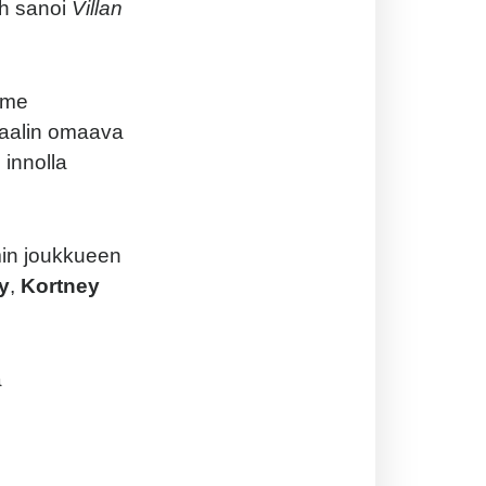
ith sanoi
Villan
mme
iaalin omaava
 innolla
min joukkueen
y
,
Kortney
a