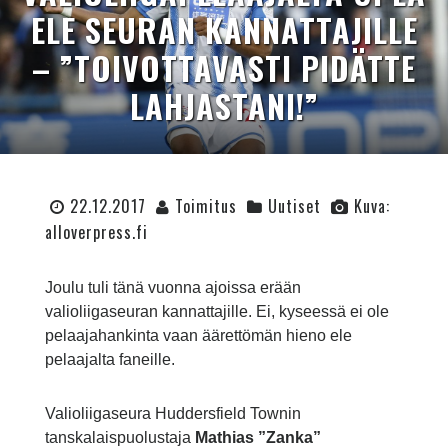
ELE SEURAN KANNATTAJILLE
– ”TOIVOTTAVASTI PIDÄTTE
LAHJASTANI!”
22.12.2017
Toimitus
Uutiset
Kuva:
alloverpress.fi
Joulu tuli tänä vuonna ajoissa erään
valioliigaseuran kannattajille. Ei, kyseessä ei ole
pelaajahankinta vaan äärettömän hieno ele
pelaajalta faneille.
Valioliigaseura Huddersfield Townin
tanskalaispuolustaja
Mathias ”Zanka”