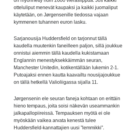
on myönnetty noin 2600 vieraslippua. Jos kaikki
otteluliput menevät kaupaksi ja kaikki juomaliput
käytetään, on Jørgensenille tiedossa vajaan
kymmenen tuhannen euron lasku.
Sarjanousija Huddersfield on tarjonnut tällä
kaudella muutenkin faneilleen paljon, sillä joukkue
onnistui aiemmin tällä kaudella kukistamaan
Englannin menestyksekkäimmän seuran,
Manchester Unitedin, kotikentällään lukemin 2-1.
Putoajaksi ennen kautta kaavailtu nousijajoukkue
on tällä hetkellä Valioliigassa sijalla 11.
Jørgensenin ele seuran faneja kohtaan on erittäin
hieno tempaus, joita soisi näkevän useammankin
jalkapallopiireissä. Tempauksen myötä ei ole
myöskään vaikea arvata kenestä tulee
Huddersfield-kannattajien uusi ”lemmikki”.