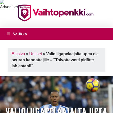
Valikko
Etusivu
»
Uutiset
»
Valioliigapelaajalta upea ele
seuran kannattajille – ”Toivottavasti pidätte
lahjastani!”
VALIOLIIGAPELAAJALTA UPEA