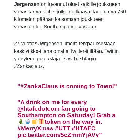
Jørgensen
on luvannut oluet kaikille joukkueen
vieraskannattajille, jotka matkaavat lauantaina 760
kilometrin päähän katsomaan joukkueen
vierasottelua Southamptonia vastaan.
27-vuotias Jørgensen ilmoitti tempauksestaan
keskiviikko-iltana omalla Twitter-tilillään. Twiitin
yhteyteen puolustaja lisäsi häshtägin
#Zankaclaus.
#ZankaClaus
is coming to Town!
A drink on me for every
@htafcdotcom fan going to
Southampton on Saturday! Grab a
token on the way in.
#MerryXmas
#UTT
#HTAFC
pic.twitter.com/5cZmmYjAVv