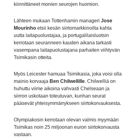
kiinnittäneet monien seurojen huomion.
Lähteen mukaan Tottenhamin manageri
Jose
Mourinho
etsii kesän siirtomarkkinoilta kahta
uutta laitapuolustajaa, ja portugalilaisluotsin
kerrotaan seuranneen kauden aikana tarkasti
vasempana laitapuolustajana parhaiten viihtyvän
Tsimikasin otteita.
Myös Leicester hamuaa Tsimikasia, joka voisi olla
mainio korvaaja
Ben Chilwellille
. Chilwelliä on
huhuttu viime aikoina vahvasti Chelseaan ja
siirron uskotaan toteutuvan, kunhan seurat
pääsevät yhteisymmärrykseen siirtokorvauksesta.
Olympiakosin kerrotaan olevan valmis myymään
Tsimikas noin 25 miljoonan euron siirtokorvausta
vastaan.