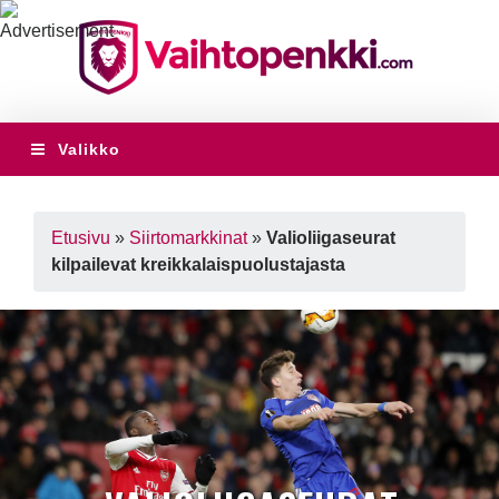
Valikko
Etusivu
»
Siirtomarkkinat
»
Valioliigaseurat
kilpailevat kreikkalaispuolustajasta