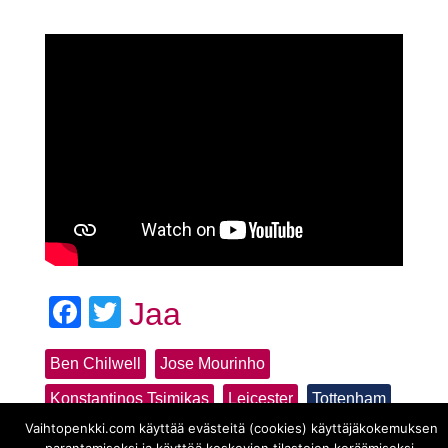
Facebook
Twitter
Jaa
Ben Chilwell
Jose Mourinho
Konstantinos Tsimikas
Leicester
Tottenham
Vaihtopenkki.com käyttää evästeitä (cookies) käyttäjäkokemuksen