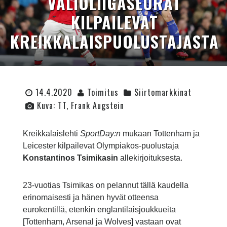
VALIOLIIGASEURAT
KILPAILEVAT
KREIKKALAISPUOLUSTAJASTA
14.4.2020
Toimitus
Siirtomarkkinat
Kuva: TT, Frank Augstein
Kreikkalaislehti
SportDay:n
mukaan Tottenham ja
Leicester kilpailevat Olympiakos-puolustaja
Konstantinos Tsimikasin
allekirjoituksesta.
23-vuotias Tsimikas on pelannut tällä kaudella
erinomaisesti ja hänen hyvät otteensa
eurokentillä, etenkin englantilaisjoukkueita
[Tottenham, Arsenal ja Wolves] vastaan ovat