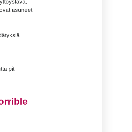
tyttöystävä,
a ovat asuneet
idätyksiä
ta piti
rrible