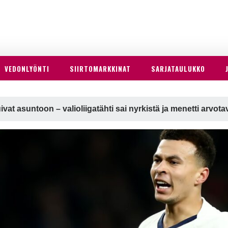
VEDONLYÖNTI
SIIRTOMARKKINAT
SARJATAULUKKO
vat asuntoon – valioliigatähti sai nyrkistä ja menetti arvota