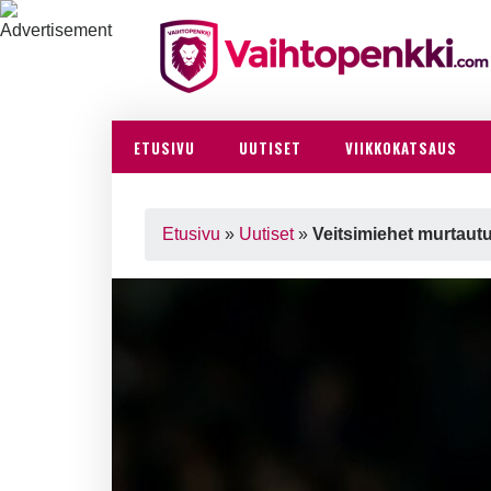
ETUSIVU
UUTISET
VIIKKOKATSAUS
Etusivu
»
Uutiset
»
Veitsimiehet murtautui