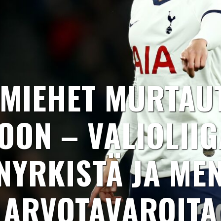
IMIEHET MURTAU
OON – VALIOLIIG
 NYRKISTÄ JA MEN
ARVOTAVAROITA