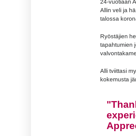
24-vuotiaan Al
Allin veli ja 
talossa koro
Ryöstäjien hen
tapahtumien j
valvontakamero
Alli tviittasi
kokemusta jär
Thank
experi
Apprec