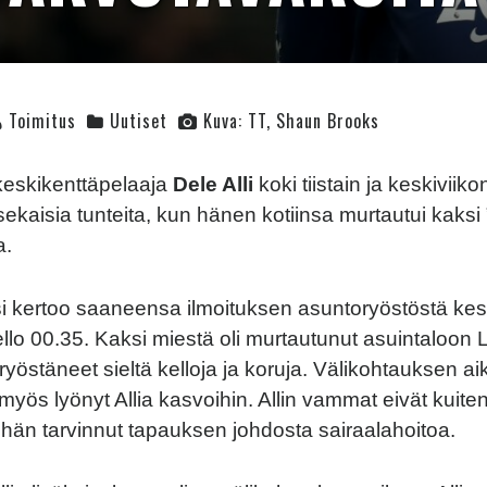
Toimitus
Uutiset
Kuva: TT, Shaun Brooks
keskikenttäpelaaja
Dele Alli
koki tiistain ja keskiviik
kaisia tunteita, kun hänen kotiinsa murtautui kaksi 
a.
si kertoo saaneensa ilmoituksen asuntoryöstöstä kes
llo 00.35. Kaksi miestä oli murtautunut asuintaloon
ryöstäneet sieltä kelloja ja koruja. Välikohtauksen a
i myös lyönyt Allia kasvoihin. Allin vammat eivät kuite
 hän tarvinnut tapauksen johdosta sairaalahoitoa.