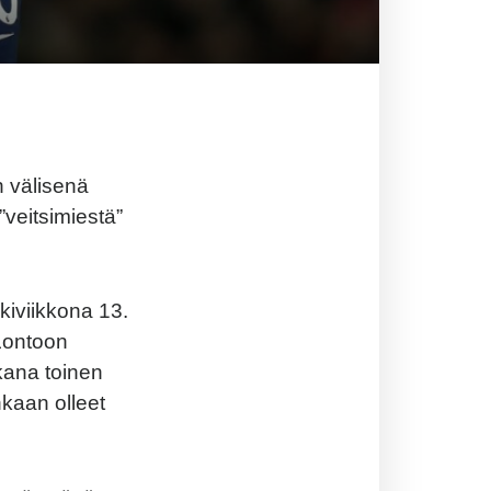
on välisenä
”veitsimiestä”
kiviikkona 13.
 Lontoon
ikana toinen
nkaan olleet