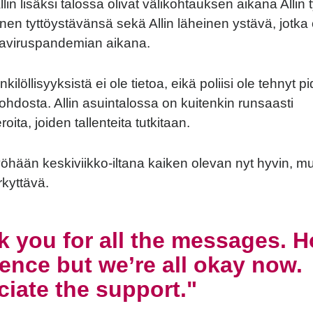
lin lisäksi talossa olivat välikohtauksen aikana Allin 
hänen tyttöystävänsä sekä Allin läheinen ystävä, jotk
naviruspandemian aikana.
kilöllisyyksistä ei ole tietoa, eikä poliisi ole tehnyt p
ohdosta. Allin asuintalossa on kuitenkin runsaasti
ita, joiden tallenteita tutkitaan.
 myöhään keskiviikko-iltana kaiken olevan nyt hyvin, mut
kyttävä.
 you for all the messages. Ho
ence but we’re all okay now.
iate the support.