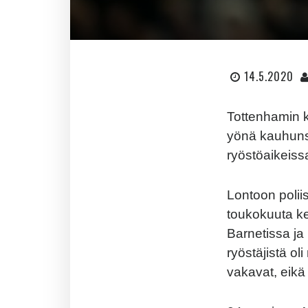
14.5.2020
Tottenhamin 
yönä kauhunse
ryöstöaikeiss
Lontoon polii
toukokuuta ke
Barnetissa ja 
ryöstäjistä ol
vakavat, eikä