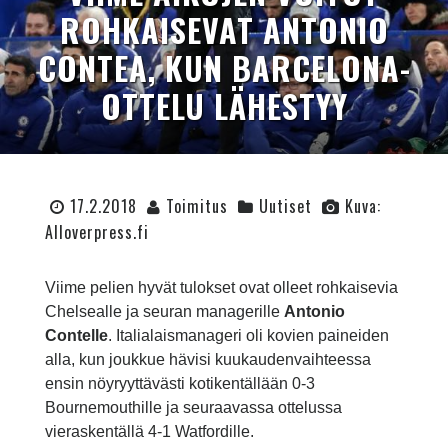
ROHKAISEVAT ANTONIO
CONTEA, KUN BARCELONA-
OTTELU LÄHESTYY
17.2.2018
Toimitus
Uutiset
Kuva:
Alloverpress.fi
Viime pelien hyvät tulokset ovat olleet rohkaisevia
Chelsealle ja seuran managerille
Antonio
Contelle
. Italialaismanageri oli kovien paineiden
alla, kun joukkue hävisi kuukaudenvaihteessa
ensin nöyryyttävästi kotikentällään 0-3
Bournemouthille ja seuraavassa ottelussa
vieraskentällä 4-1 Watfordille.