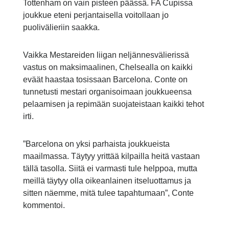
Tottenham on vain pisteen päässä. FA Cupissa
joukkue eteni perjantaisella voitollaan jo
puolivälieriin saakka.
Vaikka Mestareiden liigan neljännesvälierissä
vastus on maksimaalinen, Chelsealla on kaikki
eväät haastaa tosissaan Barcelona. Conte on
tunnetusti mestari organisoimaan joukkueensa
pelaamisen ja repimään suojateistaan kaikki tehot
irti.
”Barcelona on yksi parhaista joukkueista
maailmassa. Täytyy yrittää kilpailla heitä vastaan
tällä tasolla. Siitä ei varmasti tule helppoa, mutta
meillä täytyy olla oikeanlainen itseluottamus ja
sitten näemme, mitä tulee tapahtumaan”, Conte
kommentoi.