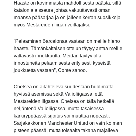
Haaste on kovimmasta mahdollisesta päästä, sillä
katalonialaisseura johtaa vakuuttavasti oman
maansa pääsarjaa ja on jälleen kerran suosikkeja
myös Mestareiden liigan voittajaksi.
”Pelaaminen Barcelonaa vastaan on meille hieno
haaste. Tämänkaltaisen ottelun täytyy antaa meille
valtavasti innokkuutta. Meidän täytyy olla
innostuneita pelaamisesta erityisesti kyseistä
joukkuetta vastaan”, Conte sanoo.
Chelsea on ailahtelevaisuudestaan huolimatta
hyvissä asemissa sekä Valioliigassa, että
Mestareiden liigassa. Chelsea on tällä hetkellä
neljäntenä Valioliigassa, mutta tasaisessa
kärkiryppäässä sijoitus voi muuttua nopeasti.
Sarjakakkonen Manchester United on vain kolmen
pisteen päässä, mutta toisaalta takana majaileva