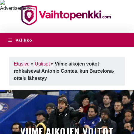
Valikko
Etusivu
»
Uutiset
»
Viime aikojen voitot
rohkaisevat Antonio Contea, kun Barcelona-
ottelu lähestyy
VIIME AIKOJEN VOITOT