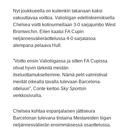
Nyt joukkueella on kuitenkin takanaan kaksi
vakuuttavaa voittoa. Valioliigan edelliskierroksella
Chelsea voitti kotinurmellaan 3-0 sarjajumbo West
Bromwichin. Eilen kaatui FA Cupin
neljännesvälieräottelussa 4-0 sarjatasoa
alempana pelaava Hull.
”Voitto ensin Valioliigassa ja sitten FA Cupissa
olivat hyvin tärkeitä meidän
itseluottamuksellemme. Nämä pelit valmistivat
meidät oikealla tavalla tulevaan Barcelona-
otteluun”, Conte kertoo
Sky Sportsin
verkkosivuilla.
Chelsea kohtaa espanjalaisen jättiseura
Barcelonan tulevana tiistaina Mestareiden liigan
neljännesvälierän ensimmäisessä osaottelussa.