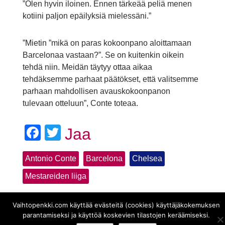
”Olen hyvin iloinen. Ennen tärkeää peliä menen
kotiini paljon epäilyksiä mielessäni.”
”Mietin ”mikä on paras kokoonpano aloittamaan
Barcelonaa vastaan?”. Se on kuitenkin oikein
tehdä niin. Meidän täytyy ottaa aikaa
tehdäksemme parhaat päätökset, että valitsemme
parhaan mahdollisen avauskokoonpanon
tulevaan otteluun”, Conte toteaa.
Facebook
Twitter
Jaa
Antonio Conte
Barcelona
Chelsea
Mestareiden liiga
Vaihtopenkki.com käyttää evästeitä (cookies) käyttäjäkokemuksen
parantamiseksi ja käyttöä koskevien tilastojen keräämiseksi.