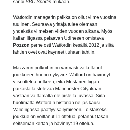
sanoi
BBC Sportin
mukaan.
Watfordin managerin paikka on ollut viime vuosina
tuulinen. Seuraava yrittäjä tulee olemaan
yhdeksäs viimeisen viiden vuoden aikana. Myös
Italian liigassa pelaavan Udinesen omistava
Pozzon
perhe osti Watfordin kesällä 2012 ja siitä
lähtien ovet ovat käyneet tiuhaan tahtiin.
Mazzarrin potkuihin on varmasti vaikuttanut
joukkueen huono nykyvire. Watford on hävinnyt
viisi ottelua putkeen, eikä Mestarien liigan
paikasta taistelevaa Manchester Cityäkään
vastaan välttämättä ole pisteitä luvassa. Siitä
huolimatta Watfordin historian neljäs kausi
Valioliigassa päättyy säilymiseen. Toistaiseksi
joukkue on voittanut 11 ottelua, pelannut tasan
seitsemän kertaa ja hävinnyt 19 ottelua.