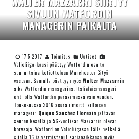
WALTER MAZZARRI SIIRTYY
SIVUUN WATFORDIN
MANAGERIN PAIKALTA
17.5.2017
Toimitus
Uutiset
Valioliiga-kausi päättyy Watfordin osalta
sunnuntaina kotiotteluun Manchester Cityä
vastaan. Samalla päättyy myös
Walter Mazzarrin
aika Watfordin managerina. Italialaismanageri
ehti olla Watfordin peräsimessä vain vuoden.
Toukokuussa 2016 seura ilmoitti silloisen
managerin
Quique Sanchez Floresin
jättävän
seuran kesällä ja 56-vuotiaan Mazzarrin olevan
korvaaja. Watford on Valioliigassa tällä hetkellä
sijalla 16 ja varmistanut sarjapaikkansa myös