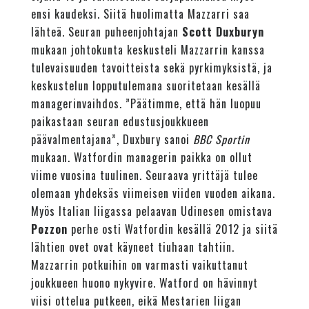
ensi kaudeksi. Siitä huolimatta Mazzarri saa
lähteä. Seuran puheenjohtajan
Scott Duxburyn
mukaan johtokunta keskusteli Mazzarrin kanssa
tulevaisuuden tavoitteista sekä pyrkimyksistä, ja
keskustelun lopputulemana suoritetaan kesällä
managerinvaihdos. ”Päätimme, että hän luopuu
paikastaan seuran edustusjoukkueen
päävalmentajana”, Duxbury sanoi
BBC Sportin
mukaan. Watfordin managerin paikka on ollut
viime vuosina tuulinen. Seuraava yrittäjä tulee
olemaan yhdeksäs viimeisen viiden vuoden aikana.
Myös Italian liigassa pelaavan Udinesen omistava
Pozzon
perhe osti Watfordin kesällä 2012 ja siitä
lähtien ovet ovat käyneet tiuhaan tahtiin.
Mazzarrin potkuihin on varmasti vaikuttanut
joukkueen huono nykyvire. Watford on hävinnyt
viisi ottelua putkeen, eikä Mestarien liigan