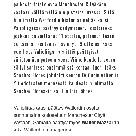
paikasta taistelevaa Manchester Cityäkään
vastaan välttämättä ole pisteitä luvassa. Siitä
huolimatta Watfordin historian neljäs kausi
Valioliigassa päättyy säilymiseen. Toistaiseksi
joukkue on voittanut 11 ottelua, pelannut tasan
seitsemän kertaa ja hävinnyt 19 ottelua. Kaksi
edellistä Valioliigan visiittiä päättyivät
välittömään putoamiseen. Viime kaudella seura
säilyi sarjassa ensimmäistä kertaa. Tuon lisäksi
Sanchez Flores johdatti seuran FA Cupin välieriin.
Yli odotusten menneestä kaudesta huolimatta
Sanchez Floreskin sai tuolloin lähteä.
Valioliiga-kausi päättyy Watfordin osalta
sunnuntaina kotiotteluun Manchester Cityä
vastaan. Samalla päättyy myös
Walter Mazzarrin
aika Watfordin managerina.