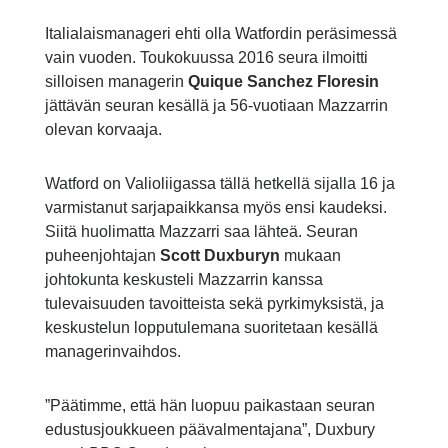
Italialaismanageri ehti olla Watfordin peräsimessä
vain vuoden. Toukokuussa 2016 seura ilmoitti
silloisen managerin
Quique Sanchez Floresin
jättävän seuran kesällä ja 56-vuotiaan Mazzarrin
olevan korvaaja.
Watford on Valioliigassa tällä hetkellä sijalla 16 ja
varmistanut sarjapaikkansa myös ensi kaudeksi.
Siitä huolimatta Mazzarri saa lähteä. Seuran
puheenjohtajan
Scott Duxburyn
mukaan
johtokunta keskusteli Mazzarrin kanssa
tulevaisuuden tavoitteista sekä pyrkimyksistä, ja
keskustelun lopputulemana suoritetaan kesällä
managerinvaihdos.
”Päätimme, että hän luopuu paikastaan seuran
edustusjoukkueen päävalmentajana”, Duxbury