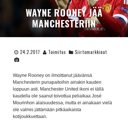
WAYNE ROONEY JÄÄ
MANCHESTERIIN
24.2.2017
Toimitus
Siirtomarkkinat
Wayne Rooney on ilmoittanut jäävänsä
Manchesterin punapaitoihin ainakin kauden
loppuun asti. Manchester United ikoni ei tällä
kaudella ole saanut toivottua peliaikaa José
Mourinhon alaisuudessa, mutta ei ainakaan vielä
ole valmis jättämään pitkäaikaista
kotijoukkuettaan.