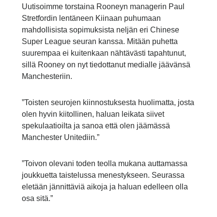
Uutisoimme torstaina Rooneyn managerin Paul
Stretfordin lentäneen Kiinaan puhumaan
mahdollisista sopimuksista neljän eri Chinese
Super League seuran kanssa. Mitään puhetta
suurempaa ei kuitenkaan nähtävästi tapahtunut,
sillä Rooney on nyt tiedottanut medialle jäävänsä
Manchesteriin.
”Toisten seurojen kiinnostuksesta huolimatta, josta
olen hyvin kiitollinen, haluan leikata siivet
spekulaatioilta ja sanoa että olen jäämässä
Manchester Unitediin.”
”Toivon olevani toden teolla mukana auttamassa
joukkuetta taistelussa menestykseen. Seurassa
eletään jännittäviä aikoja ja haluan edelleen olla
osa sitä.”