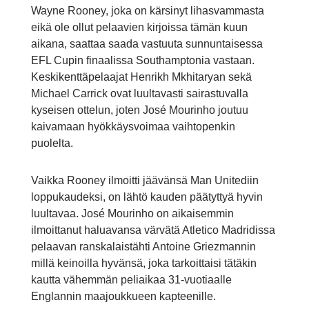
Wayne Rooney, joka on kärsinyt lihasvammasta
eikä ole ollut pelaavien kirjoissa tämän kuun
aikana, saattaa saada vastuuta sunnuntaisessa
EFL Cupin finaalissa Southamptonia vastaan.
Keskikenttäpelaajat Henrikh Mkhitaryan sekä
Michael Carrick ovat luultavasti sairastuvalla
kyseisen ottelun, joten José Mourinho joutuu
kaivamaan hyökkäysvoimaa vaihtopenkin
puolelta.
Vaikka Rooney ilmoitti jäävänsä Man Unitediin
loppukaudeksi, on lähtö kauden päätyttyä hyvin
luultavaa. José Mourinho on aikaisemmin
ilmoittanut haluavansa värvätä Atletico Madridissa
pelaavan ranskalaistähti Antoine Griezmannin
millä keinoilla hyvänsä, joka tarkoittaisi tätäkin
kautta vähemmän peliaikaa 31-vuotiaalle
Englannin maajoukkueen kapteenille.