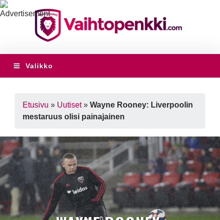
Valikko
Etusivu
»
Uutiset
»
Wayne Rooney: Liverpoolin
mestaruus olisi painajainen