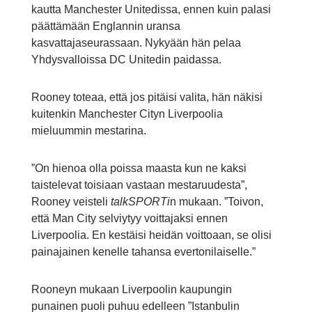
kautta Manchester Unitedissa, ennen kuin palasi
päättämään Englannin uransa
kasvattajaseurassaan. Nykyään hän pelaa
Yhdysvalloissa DC Unitedin paidassa.
Rooney toteaa, että jos pitäisi valita, hän näkisi
kuitenkin Manchester Cityn Liverpoolia
mieluummin mestarina.
”On hienoa olla poissa maasta kun ne kaksi
taistelevat toisiaan vastaan mestaruudesta”,
Rooney veisteli
talkSPORTi
n mukaan. ”Toivon,
että Man City selviytyy voittajaksi ennen
Liverpoolia. En kestäisi heidän voittoaan, se olisi
painajainen kenelle tahansa evertonilaiselle.”
Rooneyn mukaan Liverpoolin kaupungin
punainen puoli puhuu edelleen ”Istanbulin