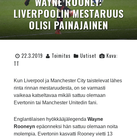
WAYNE ROONEY:
LIVERPOOLIN MESTARUUS
OLISI PAINAJAINEN
22.3.2019
Toimitus
Uutiset
Kuva:
TT
Kun Liverpool ja Manchester City taistelevat lähes
rinta rinnan mestaruudesta, on se varmasti
vaikeaa katseltavaa mikäli sattuu olemaan
Evertonin tai Manchester Unitedin fani.
Englantilaisen hyökkääjälegenda
Wayne
Rooneyn
epäonneksi hän sattuu olemaan noita
molempia. Evertonin kasvatti Rooney vietti 13