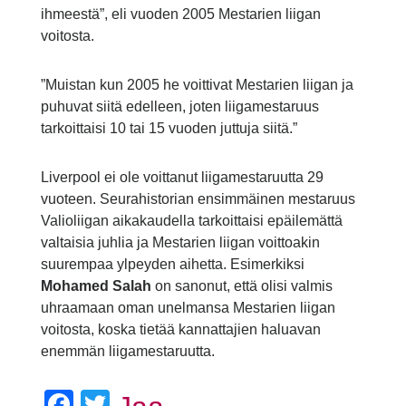
ihmeestä”, eli vuoden 2005 Mestarien liigan
voitosta.
”Muistan kun 2005 he voittivat Mestarien liigan ja
puhuvat siitä edelleen, joten liigamestaruus
tarkoittaisi 10 tai 15 vuoden juttuja siitä.”
Liverpool ei ole voittanut liigamestaruutta 29
vuoteen. Seurahistorian ensimmäinen mestaruus
Valioliigan aikakaudella tarkoittaisi epäilemättä
valtaisia juhlia ja Mestarien liigan voittoakin
suurempaa ylpeyden aihetta. Esimerkiksi
Mohamed Salah
on sanonut, että olisi valmis
uhraamaan oman unelmansa Mestarien liigan
voitosta, koska tietää kannattajien haluavan
enemmän liigamestaruutta.
Facebook
Twitter