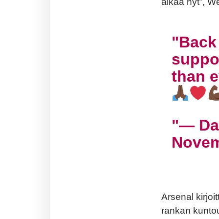
alkaa nyt”, We
Back 
suppor
than e
— Da
Novem
Arsenal kirjo
rankan kunto