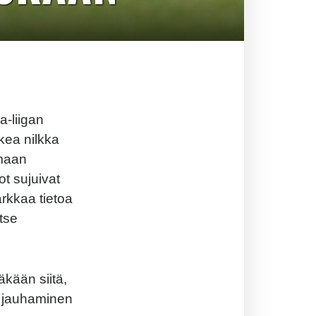
a-liigan
kea nilkka
imaan
ot sujuivat
arkkaa tietoa
tse
äkään siitä,
n jauhaminen