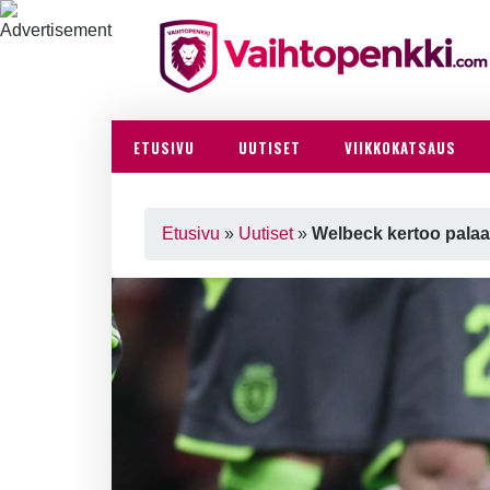
ETUSIVU
UUTISET
VIIKKOKATSAUS
Etusivu
»
Uutiset
»
Welbeck kertoo pala