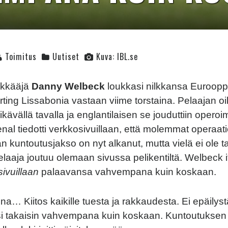
Toimitus
Uutiset
Kuva: IBL.se
ökkääjä
Danny Welbeck
loukkasi nilkkansa Euroopp
rting Lissabonia vastaan viime torstaina. Pelaajan oi
ikävällä tavalla ja englantilaisen se jouduttiin opero
nal tiedotti verkkosivuillaan, että molemmat operaati
n kuntoutusjakso on nyt alkanut, mutta vielä ei ole t
pelaaja joutuu olemaan sivussa pelikentiltä. Welbeck i
sivuillaan
palaavansa vahvempana kuin koskaan.
na… Kiitos kaikille tuesta ja rakkaudesta. Ei epäilyst
isi takaisin vahvempana kuin koskaan. Kuntoutukse