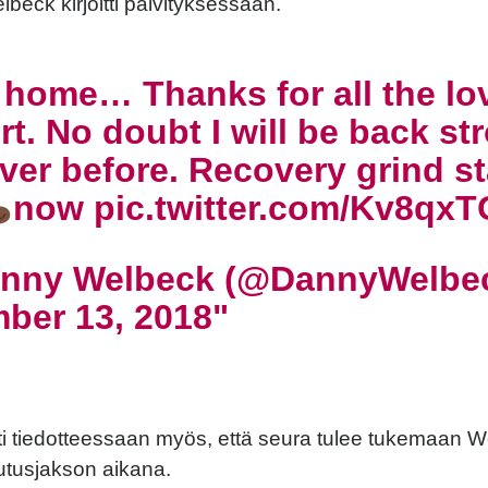
lbeck kirjoitti päivityksessään.
home… Thanks for all the lo
t. No doubt I will be back st
ver before. Recovery grind st
now
pic.twitter.com/Kv8qx
nny Welbeck (@DannyWelbe
ber 13, 2018
itti tiedotteessaan myös, että seura tulee tukemaan 
utusjakson aikana.