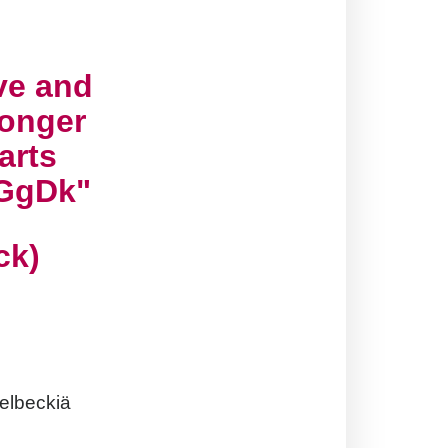
ve and
ronger
arts
TGgDk
ck)
Welbeckiä