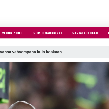
VEDONLYÖNTI
SIIRTOMARKKINAT
SARJATAULUKKO
avansa vahvempana kuin koskaan