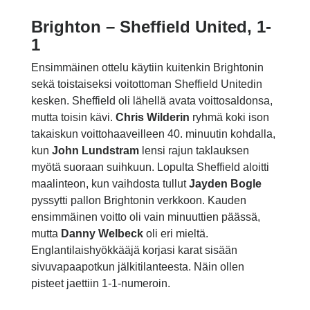
Brighton – Sheffield United, 1-
1
Ensimmäinen ottelu käytiin kuitenkin Brightonin
sekä toistaiseksi voitottoman Sheffield Unitedin
kesken. Sheffield oli lähellä avata voittosaldonsa,
mutta toisin kävi.
Chris Wilderin
ryhmä koki ison
takaiskun voittohaaveilleen 40. minuutin kohdalla,
kun
John Lundstram
lensi rajun taklauksen
myötä suoraan suihkuun. Lopulta Sheffield aloitti
maalinteon, kun vaihdosta tullut
Jayden Bogle
pyssytti pallon Brightonin verkkoon. Kauden
ensimmäinen voitto oli vain minuuttien päässä,
mutta
Danny Welbeck
oli eri mieltä.
Englantilaishyökkääjä korjasi karat sisään
sivuvapaapotkun jälkitilanteesta. Näin ollen
pisteet jaettiin 1-1-numeroin.