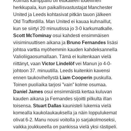
Kolmas kamppailu oli etukäteen todellinen
herkkupala, kun paikallisvastustajat Manchester
United ja Leeds kohtasivat pitkän tauon jälkeen
Old Traffordilla. Man United ei kauaa kuhnaillut,
kun se siirtyi 20 minuutissa jo 3-0 karkumatkalle.
Scott McTominay
osui kahdesti ensimmäisen
viisiminuuttisen aikana ja
Bruno Fernandes
lisäsi
johtoa varttia myöhemmin kauden kahdeksannella
Valioliigaosumallaan. Tämä ei kuitenkaan vielä
riittänyt, vaan
Victor Lindelöf
vei Manun jo 4-0-
johtoon 37. minuutilla. Leeds kuitenkin kavensi
ennen taukovihellystä
Liam Cooperin
puskulla.
Toinen puoliaika tarjosi ”vain” kolme osumaa.
Daniel James
osui ensimmäistä kertaa kuluvan
kauden aikana ja Fernandes sijoitti pilkulta illan
toisensa.
Stuart Dallas
kaunisteli lukemia vielä
komealla kaukolaukauksella ja näin loppulukemat
olivat 6-2. Manu nousi voitolla jo sarjakolmoseksi,
vaikka joukkueella on pankissa vielä yksi rästipeli.