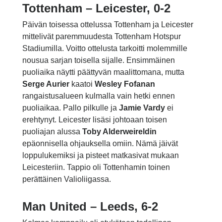
Tottenham – Leicester, 0-2
Päivän toisessa ottelussa Tottenham ja Leicester
mittelivät paremmuudesta Tottenham Hotspur
Stadiumilla. Voitto ottelusta tarkoitti molemmille
nousua sarjan toisella sijalle. Ensimmäinen
puoliaika näytti päättyvän maalittomana, mutta
Serge Aurier
kaatoi
Wesley Fofanan
rangaistusalueen kulmalla vain hetki ennen
puoliaikaa. Pallo pilkulle ja
Jamie Vardy
ei
erehtynyt. Leicester lisäsi johtoaan toisen
puoliajan alussa
Toby Alderweireldin
epäonnisella ohjauksella omiin. Nämä jäivät
loppulukemiksi ja pisteet matkasivat mukaan
Leicesteriin. Tappio oli Tottenhamin toinen
perättäinen Valioliigassa.
Man United – Leeds, 6-2