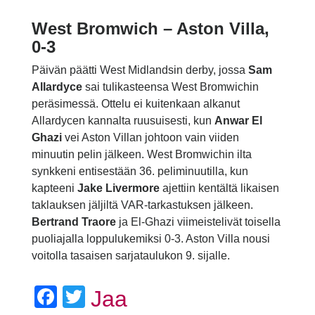
West Bromwich – Aston Villa,
0-3
Päivän päätti West Midlandsin derby, jossa
Sam
Allardyce
sai tulikasteensa West Bromwichin
peräsimessä. Ottelu ei kuitenkaan alkanut
Allardycen kannalta ruusuisesti, kun
Anwar El
Ghazi
vei Aston Villan johtoon vain viiden
minuutin pelin jälkeen. West Bromwichin ilta
synkkeni entisestään 36. peliminuutilla, kun
kapteeni
Jake Livermore
ajettiin kentältä likaisen
taklauksen jäljiltä VAR-tarkastuksen jälkeen.
Bertrand Traore
ja El-Ghazi viimeistelivät toisella
puoliajalla loppulukemiksi 0-3. Aston Villa nousi
voitolla tasaisen sarjataulukon 9. sijalle.
Facebook
Twitter
Jaa