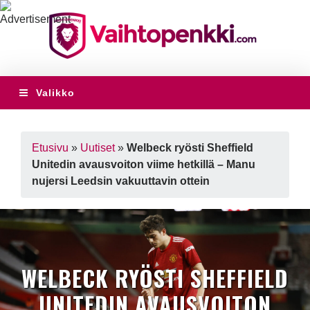
Valikko
Etusivu
»
Uutiset
»
Welbeck ryösti Sheffield
Unitedin avausvoiton viime hetkillä – Manu
nujersi Leedsin vakuuttavin ottein
WELBECK RYÖSTI SHEFFIELD
UNITEDIN AVAUSVOITON