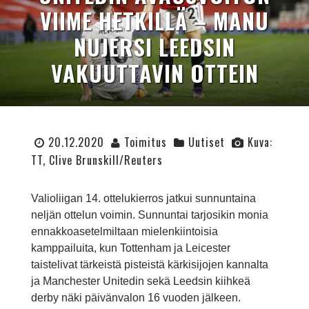
VIIME HETKILLÄ – MANU
NUJERSI LEEDSIN
VAKUUTTAVIN OTTEIN
20.12.2020
Toimitus
Uutiset
Kuva:
TT, Clive Brunskill/Reuters
Valioliigan 14. ottelukierros jatkui sunnuntaina
neljän ottelun voimin. Sunnuntai tarjosikin monia
ennakkoasetelmiltaan mielenkiintoisia
kamppailuita, kun Tottenham ja Leicester
taistelivat tärkeistä pisteistä kärkisijojen kannalta
ja Manchester Unitedin sekä Leedsin kiihkeä
derby näki päivänvalon 16 vuoden jälkeen.