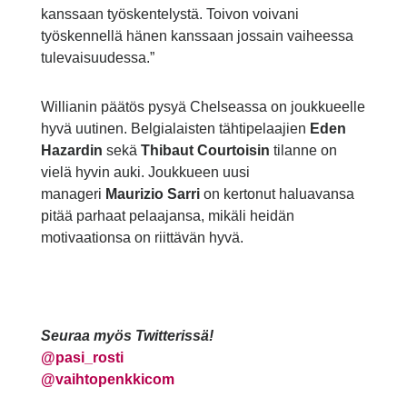
kanssaan työskentelystä. Toivon voivani
työskennellä hänen kanssaan jossain vaiheessa
tulevaisuudessa.”
Willianin päätös pysyä Chelseassa on joukkueelle
hyvä uutinen. Belgialaisten tähtipelaajien
Eden
Hazardin
sekä
Thibaut Courtoisin
tilanne on
vielä hyvin auki. Joukkueen uusi
manageri
Maurizio Sarri
on kertonut haluavansa
pitää parhaat pelaajansa, mikäli heidän
motivaationsa on riittävän hyvä.
Seuraa myös Twitterissä!
@
pasi_rosti
@vaihtopenkkicom