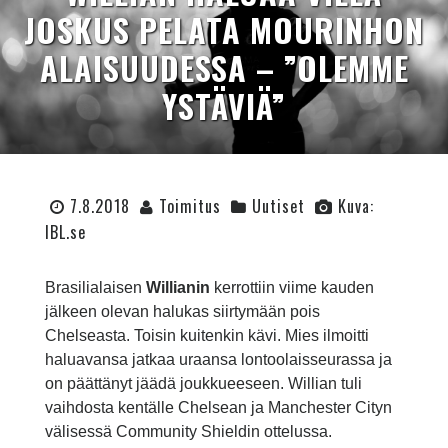
JOSKUS PELATA MOURINHON
ALAISUUDESSA – ”OLEMME
YSTÄVIÄ”
7.8.2018
Toimitus
Uutiset
Kuva:
IBL.se
Brasilialaisen
Willianin
kerrottiin viime kauden
jälkeen olevan halukas siirtymään pois
Chelseasta. Toisin kuitenkin kävi. Mies ilmoitti
haluavansa jatkaa uraansa lontoolaisseurassa ja
on päättänyt jäädä joukkueeseen. Willian tuli
vaihdosta kentälle Chelsean ja Manchester Cityn
välisessä Community Shieldin ottelussa.