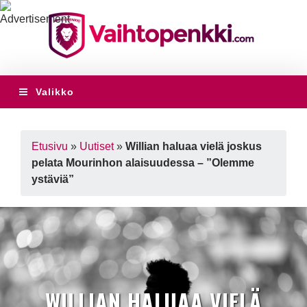
Valikko
Etusivu
»
Uutiset
»
Willian haluaa vielä joskus
pelata Mourinhon alaisuudessa – ”Olemme
ystäviä”
WILLIAN HALUAA VIELÄ