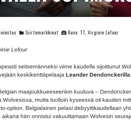
Toimitus
Siirtomarkkinat
Kuva: TT, Virginie Lefour
ginie Lefour
 upeasti seitsemänneksi viime kaudella sijoittunut Wo
ivejään keskikenttäpelaaja
Leander Dendonckerilla
 Belgian maajoukkueeseenkin kuuluva – Dendoncker 
a Wolvesissa, mutta tuolloin kyseessä oli kauden mitt
osto-option. Belgialainen pelasi debyyttikaudellaan y
en aikana hän onnistui vakuuttamaan Wolvesin seura