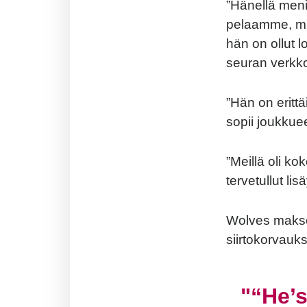
”Hänellä meni
pelaamme, mu
hän on ollut 
seuran verkko
”Hän on erittä
sopii joukkuee
”Meillä oli k
tervetullut li
Wolves makso
siirtokorvauk
“He’s