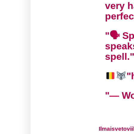
very h
perfec
🗣 Sp
speak
spell.
— Wo
Ilmaisvetovii