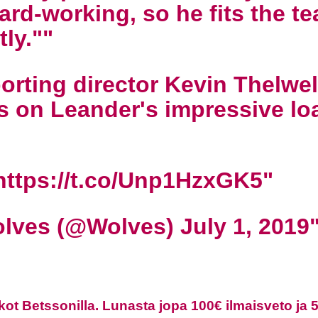
ard-working, so he fits the t
tly."
orting director Kevin Thelwel
s on Leander's impressive lo
https://t.co/Unp1HzxGK5
lves (@Wolves)
July 1, 2019
kot Betssonilla. Lunasta jopa 100€ ilmaisveto ja 