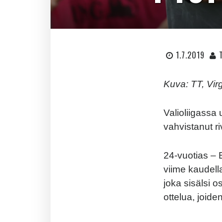
1.7.2019
Kuva: TT, Vir
Valioliigassa
vahvistanut r
24-vuotias –
viime kaudell
joka sisälsi 
ottelua, joid