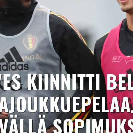
ES KIINNITTI BE
AJOUKKUEPELAA
VÄLLÄ SOPIMUK