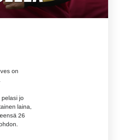
lves on
.
pelasi jo
ainen laina,
hteensä 26
johdon.