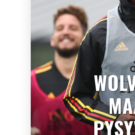
WOLV
MA
PYSY