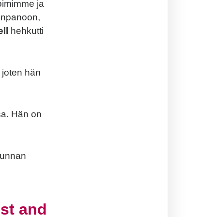
toimimme ja
onpanoon,
ll
hehkutti
, joten hän
nsa. Hän on
punnan
est and