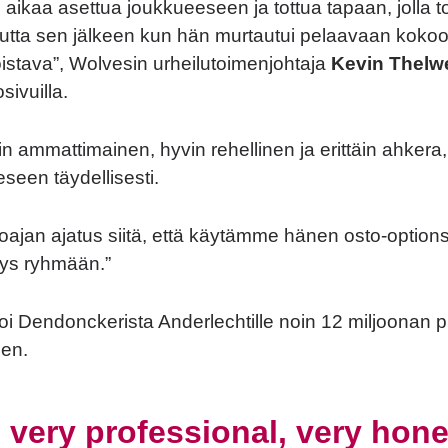
 aikaa asettua joukkueeseen ja tottua tapaan, jolla 
tta sen jälkeen kun hän murtautui pelaavaan koko
loistava”, Wolvesin urheilutoimenjohtaja
Kevin Thelwe
sivuilla.
in ammattimainen, hyvin rehellinen ja erittäin ahkera
seen täydellisesti.
okoajan ajatus siitä, että käytämme hänen osto-optio
säys ryhmään.”
i Dendonckerista Anderlechtille noin 12 miljoonan 
sen.
 very professional, very hon