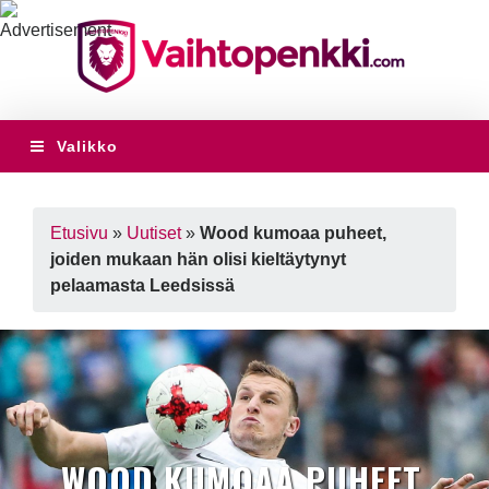
Valikko
Etusivu
»
Uutiset
»
Wood kumoaa puheet,
joiden mukaan hän olisi kieltäytynyt
pelaamasta Leedsissä
WOOD KUMOAA PUHEET,