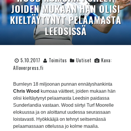
JOIDEN MUKAAN HÄN OLISI
KIELTÄYTYNYT PELAAMASTA
LEEDSISSÄ
5.10.2017
Toimitus
Uutiset
Kuva:
Alloverpress.fi
Burnleyn 18 miljoonan punnan ennätyshankinta
Chris Wood
kumoaa väitteet, joiden mukaan hän
olisi kieltäytynyt pelaamasta Leedsin paidassa
Sunderlandia vastaan. Wood siirtyi Turf Moorelle
elokuussa ja on aloittanut uudessa seurassaan
loistavasti. Hyökkääjä on tehnyt seitsemässä
pelaamassaan ottelussa jo kolme maalia.