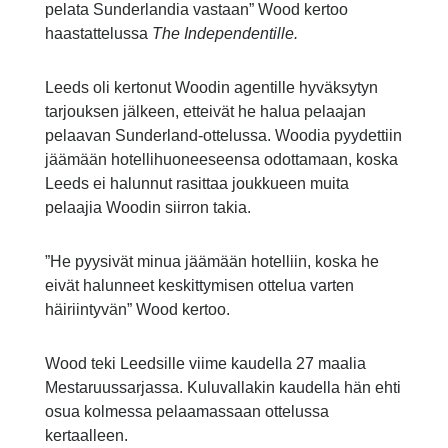
pelata Sunderlandia vastaan” Wood kertoo
haastattelussa
The Independentille.
Leeds oli kertonut Woodin agentille hyväksytyn
tarjouksen jälkeen, etteivät he halua pelaajan
pelaavan Sunderland-ottelussa. Woodia pyydettiin
jäämään hotellihuoneeseensa odottamaan, koska
Leeds ei halunnut rasittaa joukkueen muita
pelaajia Woodin siirron takia.
”He pyysivät minua jäämään hotelliin, koska he
eivät halunneet keskittymisen ottelua varten
häiriintyvän” Wood kertoo.
Wood teki Leedsille viime kaudella 27 maalia
Mestaruussarjassa. Kuluvallakin kaudella hän ehti
osua kolmessa pelaamassaan ottelussa
kertaalleen.