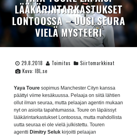
LÄÄKÄRINTARKASTUKSET
LONTOOSSA – UUSI SEURA
VIELÄ MYSTEERI
29.8.2018
Toimitus
Siirtomarkkinat
Kuva: IBL.se
Yaya Toure
sopimus Manchester Cityn kanssa
päättyi viime kesäkuussa. Pelaaja on siitä lähtien
ollut ilman seuraa, mutta pelaajan agentin mukaan
nyt on asioita tapahtumassa. Toure on läpäissyt
lääkärintarkastukset Lontoossa, mutta mahdollista
uutta seuraa ei ole vielä julkistettu. Touren
agentti
Dimitry Seluk
kirjoitti pelaajan