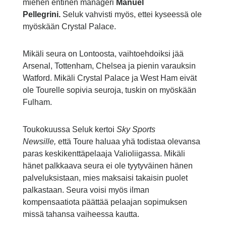
miehen entinen manageri
Manuel
Pellegrini.
Seluk vahvisti myös, ettei kyseessä ole
myöskään Crystal Palace.
Mikäli seura on Lontoosta, vaihtoehdoiksi jää
Arsenal, Tottenham, Chelsea ja pienin varauksin
Watford. Mikäli Crystal Palace ja West Ham eivät
ole Tourelle sopivia seuroja, tuskin on myöskään
Fulham.
Toukokuussa Seluk kertoi
Sky Sports
Newsille,
että Toure haluaa yhä todistaa olevansa
paras keskikenttäpelaaja Valioliigassa. Mikäli
hänet palkkaava seura ei ole tyytyväinen hänen
palveluksistaan, mies maksaisi takaisin puolet
palkastaan. Seura voisi myös ilman
kompensaatiota päättää pelaajan sopimuksen
missä tahansa vaiheessa kautta.