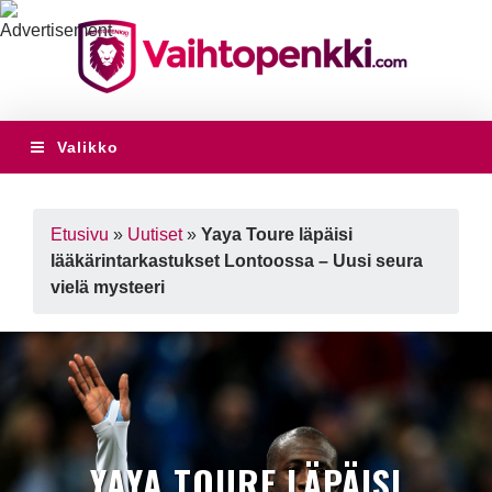
Valikko
Etusivu
»
Uutiset
»
Yaya Toure läpäisi
lääkärintarkastukset Lontoossa – Uusi seura
vielä mysteeri
YAYA TOURE LÄPÄISI