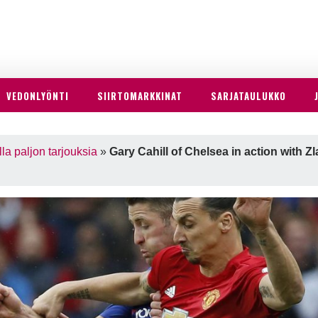
VEDONLYÖNTI
SIIRTOMARKKINAT
SARJATAULUKKO
lla paljon tarjouksia
»
Gary Cahill of Chelsea in action with 