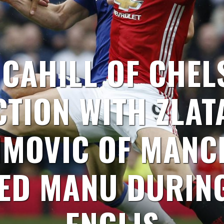
CAHILL OF CHEL
CTION WITH ZLAT
IMOVIC OF MANC
ED MANU DURIN