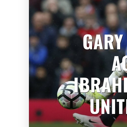
GARY 
A
IBRAH
UNIT