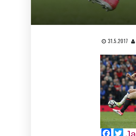
31.5.2017
Face
Twi
J