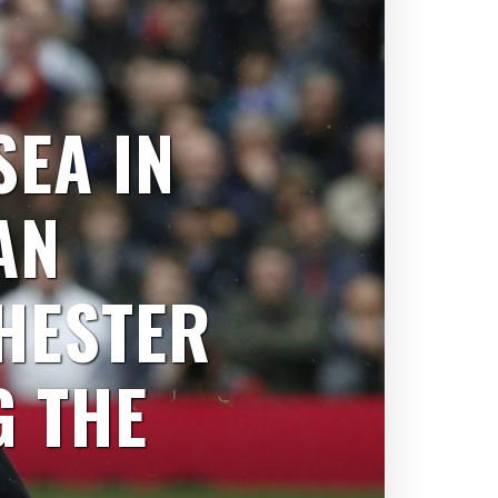
SEA IN
AN
HESTER
G THE