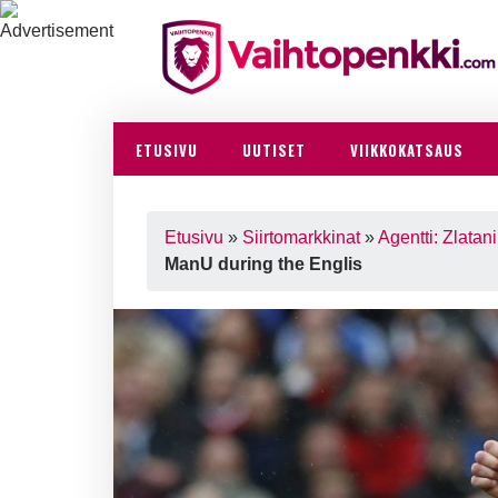
ETUSIVU
UUTISET
VIIKKOKATSAUS
Etusivu
»
Siirtomarkkinat
»
Agentti: Zlatani
ManU during the Englis