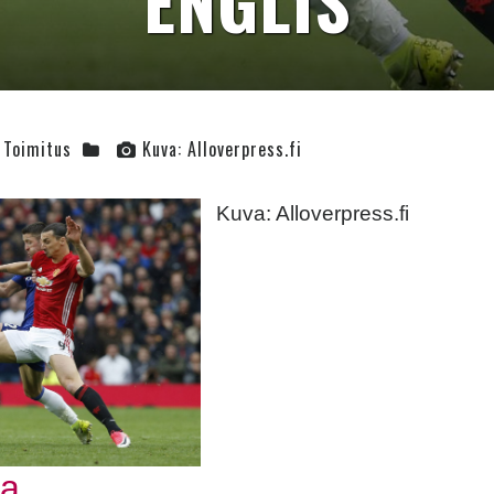
ENGLIS
Toimitus
Kuva: Alloverpress.fi
Kuva: Alloverpress.fi
book
tter
aa