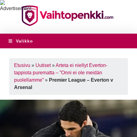
Valikko
Etusivu
»
Uutiset
»
Arteta ei niellyt Everton-
tappiota purematta – ”Onni ei ole meidän
puolellamme”
»
Premier League – Everton v
Arsenal