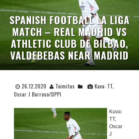
SPANISH FOOTBALL LA LIGA
MATCH – REAL MADRID VS
ATHLETIC CLUB DE BILBAO,
VALDEBEBAS NEAR MADRID
26.12.2020
Toimitus
Kuva: TT,
Oscar J Barroso/DPPI
Kuva:
TT,
Oscar
J