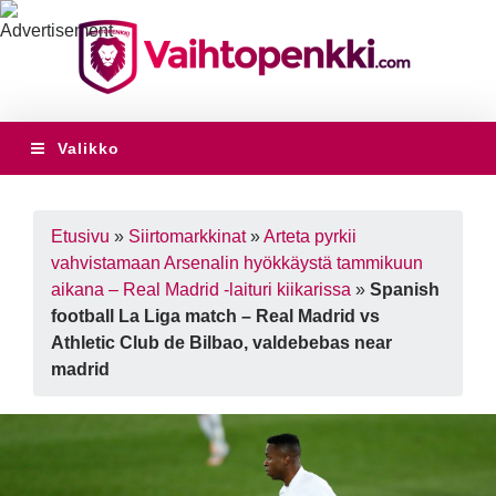
Valikko
Etusivu
»
Siirtomarkkinat
»
Arteta pyrkii
vahvistamaan Arsenalin hyökkäystä tammikuun
aikana – Real Madrid -laituri kiikarissa
»
Spanish
football La Liga match – Real Madrid vs
Athletic Club de Bilbao, valdebebas near
madrid