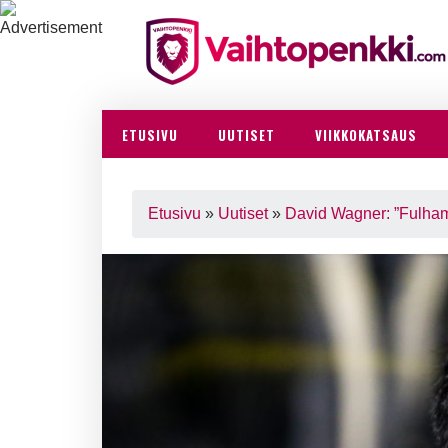
ETUSIVU
UUTISET
VIIKKOKATSAUS
Etusivu
»
Uutiset
»
David Wagner: ”Fulham-