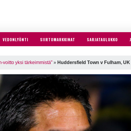
VEDONLYÖNTI
SIIRTOMARKKINAT
SARJATAULUKKO
voitto yksi tärkeimmistä”
»
Huddersfield Town v Fulham, UK