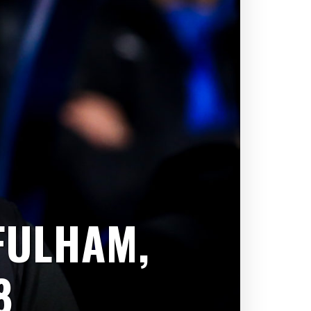
FULHAM,
8