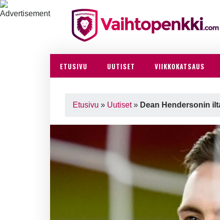
ETUSIVU
UUTISET
VIIKKOKATSAUS
Etusivu
»
Uutiset
»
Dean Hendersonin ilt