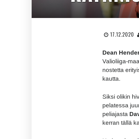
17.12.2020
Dean Hende
Valioliiga-maa
nostetta erity
kautta.
Siksi olikin 
pelatessa juu
peliajasta
Da
kerran tällä k