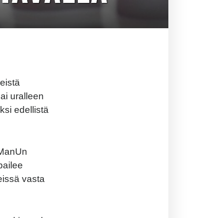
eistä
ai uralleen
ksi edellistä
n ManUn
pailee
eissä vasta