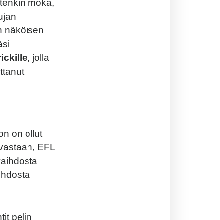
uitenkin moka,
ujan
n näköisen
si
ckille
, jolla
ttanut
n on ollut
 vastaan, EFL
vaihdosta
johdosta
it pelin