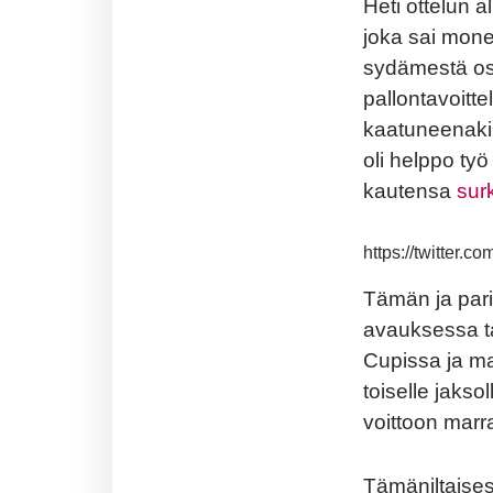
Heti ottelun a
joka sai mone
sydämestä osa
pallontavoitte
kaatuneenaki
oli helppo työ
kautensa
sur
https://twitte
Tämän ja pari
avauksessa ta
Cupissa ja ma
toiselle jaks
voittoon marr
Tämäniltaises