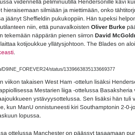
lussa viidennellä peliminuutilla Hendersonille kävi k
t hieraisemaan silmiään ja miettimään, onko tähtitorj
 jäänyt Sheffieldin pukukoppiin. Hän tupeksi helpo
lutilanteen niin, että punavalkoisten
Oliver Burke
pää
n tekemään näppärän pienen siirron
David McGoldri
 laittaa kotijoukkue yllätysjohtoon. The Blades on aloi
keasti
.
r.com/D9INE_FOREVER24/status/1339663835133669377
n viikon takaisen West Ham -ottelun lisäksi Henderso
ppiollisessa Mestarien liiga -ottelussa Basaksheria
ajoukkueen ystävyysottelussa. Sen lisäksi hän tuli 
olle, kun ManU onnistuneesti kiri Southamptonin 2-0-
askuun lopussa.
sa ottelussa Manchester on päässyt tasaamaan punt