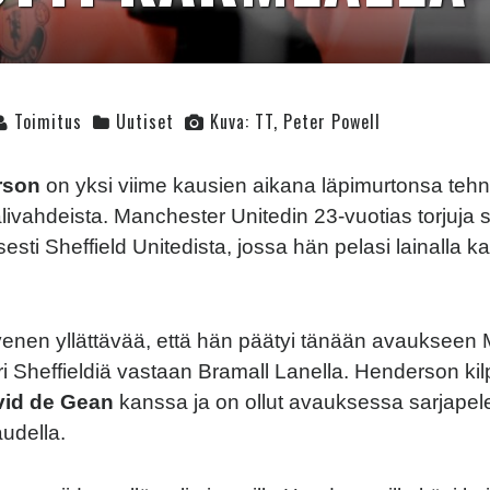
Toimitus
Uutiset
Kuva: TT, Peter Powell
rson
on yksi viime kausien aikana läpimurtonsa tehn
livahdeista. Manchester Unitedin 23-vuotias torjuja s
isesti Sheffield Unitedista, jossa hän pelasi lainalla ka
hivenen yllättävää, että hän päätyi tänään avauksee
ri Sheffieldiä vastaan Bramall Lanella. Henderson kil
vid de Gean
kanssa ja on ollut avauksessa sarjapel
audella.