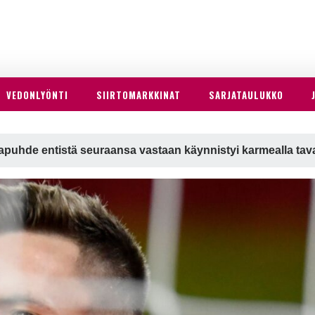
VEDONLYÖNTI
SIIRTOMARKKINAT
SARJATAULUKKO
apuhde entistä seuraansa vastaan käynnistyi karmealla tava