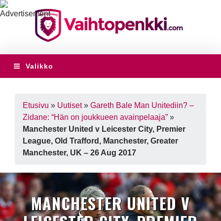
Valikko
Etusivu
»
Uutiset
»
Gareth Bale Man Unitediin? –
Zidane: “Hän on joukkueen avainpelaaja”
»
Manchester United v Leicester City, Premier
League, Old Trafford, Manchester, Greater
Manchester, UK – 26 Aug 2017
MANCHESTER UNITED V