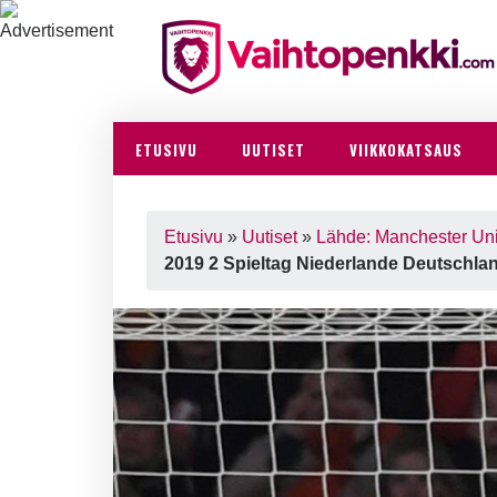
ETUSIVU
UUTISET
VIIKKOKATSAUS
Etusivu
»
Uutiset
»
Lähde: Manchester Un
2019 2 Spieltag Niederlande Deutschla