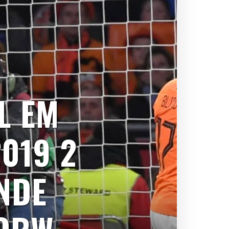
L EM
2019 2
NDE