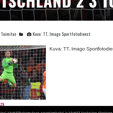
TSCHLAND 2 3 
Toimitus
Kuva: TT, Imago Sportfotodienst
Kuva: TT, Imago Sportfotodie
book
tter
aa
ies) käyttäjäkokemuksen parantamiseksi ja käyttöä koskevien tilastojen