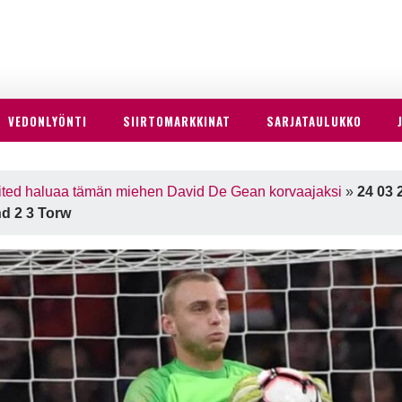
VEDONLYÖNTI
SIIRTOMARKKINAT
SARJATAULUKKO
ited haluaa tämän miehen David De Gean korvaajaksi
»
24 03 
nd 2 3 Torw