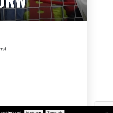
TORW
nst
 keräämiseksi.
Hyväksyn
Tietosuoja