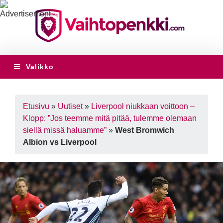
Valikko
Etusivu
»
Uutiset
»
Liverpool niukkaan voittoon –
Klopp: ”Jos teemme mitä pitää, tulemme olemaan
siellä missä haluamme”
»
West Bromwich
Albion vs Liverpool