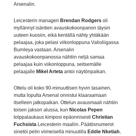
Arsenalin.
Leicesterin manageri
Brendan Rodgers
oli
myllännyt isäntien avauskokoonpanon täysin
uuteen kuosiin, eikä kentällä nähty yhtäkään
pelaajaa, joka pelasi viikonloppuna Valioliigassa
Burnleya vastaan. Arsenalin
avauskokoonpanossa nähtiin neljä samaa
pelaajaa kuin viikonloppuna, seitsemälle
pelaajalle
Mikel Arteta
antoi näytönpaikan.
Ottelu oli koko 90-minuuttisen hyvin tasainen,
mutta lopulta Arsenal onnistui klaaraamaan
itselleen jatkopaikan. Ottelun avausmaali nähtiin
toisen jakson alussa, kun
Nicolas Pepen
tolppalaukaus kimposi epäonnisesti
Christian
Fuchsista
Leicesterin maaliin. Päätösnumerot
sinetöi pelin viimeisellä minuutilla
Eddie Nketiah
,