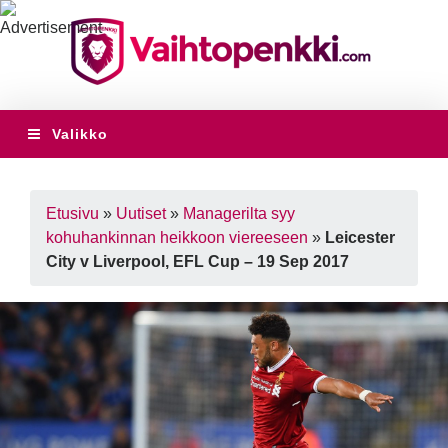
Valikko
Etusivu
»
Uutiset
»
Managerilta syy
kohuhankinnan heikkoon viereeseen
»
Leicester
City v Liverpool, EFL Cup – 19 Sep 2017