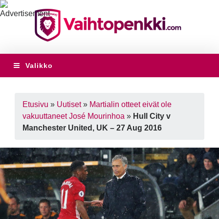
Valikko
Etusivu
»
Uutiset
»
Martialin otteet eivät ole
vakuuttaneet José Mourinhoa
»
Hull City v
Manchester United, UK – 27 Aug 2016