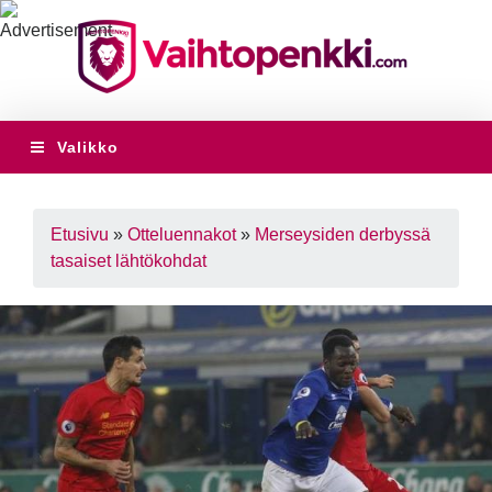
Valikko
Etusivu
»
Otteluennakot
»
Merseysiden derbyssä
tasaiset lähtökohdat