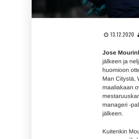
13.12.2020
Jose Mourin
jälkeen ja ne
huomioon otte
Man Citystä, 
maaliakaan ov
mestaruuskam
manageri -pal
jälkeen.
Kuitenkin Mour