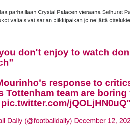
aa parhaillaan Crystal Palacen vieraana Selhurst Park
ot valtaisivat sarjan piikkipaikan jo neljättä otteluki
 you don't enjoy to watch don
ch"
ourinho's response to criti
s Tottenham team are boring 
h
pic.twitter.com/jQOLjHN0uQ
l Daily (@footballdaily)
December 12, 20