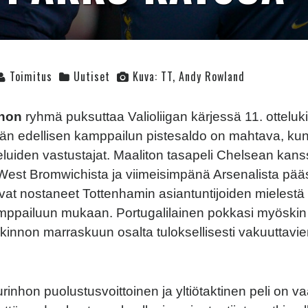
Toimitus
Uutiset
Kuva: TT, Andy Rowland
hon
ryhmä puksuttaa Valioliigan kärjessä 11. otteluk
ljän edellisen kamppailun pistesaldo on mahtava, ku
luiden vastustajat. Maaliton tasapeli Chelsean kans
West Bromwichista ja viimeisimpänä Arsenalista pää
at nostaneet Tottenhamin asiantuntijoiden mielestä
ppailuun mukaan. Portugalilainen pokkasi myöski
kinnon marraskuun osalta tuloksellisesti vakuuttavie
inhon puolustusvoittoinen ja yltiötaktinen peli on va