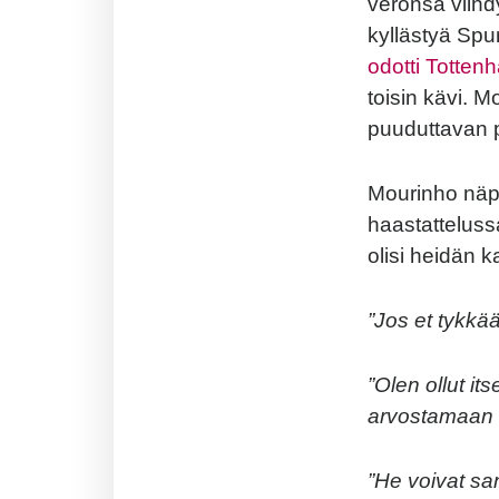
veronsa viihd
kyllästyä Spu
odotti Totte
toisin kävi. M
puuduttavan p
Mourinho näpäy
haastattelussa
olisi heidän 
”Jos et tykkää
”Olen ollut i
arvostamaan h
”He voivat sa