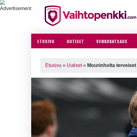
ETUSIVU
UUTISET
VIIKKOKATSAUS
Etusivu
»
Uutiset
»
Mourinholta terveiset