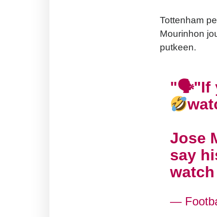
Tottenham pel
Mourinhon jouk
putkeen.
🗣"If
wat
Jose M
say hi
watc
— Footbal