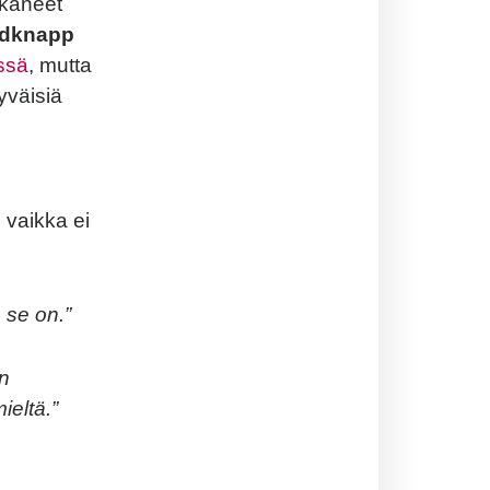
lkaneet
edknapp
ssä
, mutta
yväisiä
 vaikka ei
 se on.”
in
eltä.”