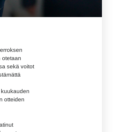
ierroksen
n otetaan
sa sekä voitot
stämättä
n kuukauden
n otteiden
atinut