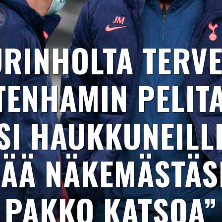
RINHOLTA TERVE
TENHAMIN PELIT
SI HAUKKUNEILLE
ÄÄ NÄKEMÄSTÄSI
PAKKO KATSOA”