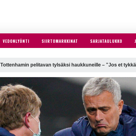
VEDONLYÖNTI
SIIRTOMARKKINAT
SARJATAULUKKO
 Tottenhamin pelitavan tylsäksi haukkuneille – ”Jos et tykk