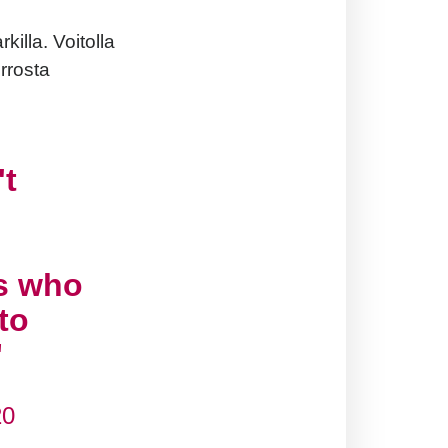
illa. Voitolla
errosta
't
cs who
to
20