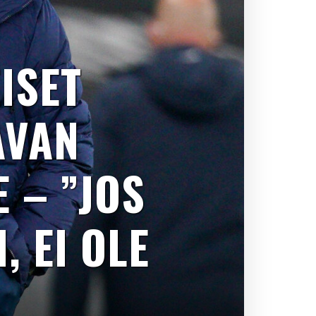
ISET
AVAN
 – ”JOS
, EI OLE