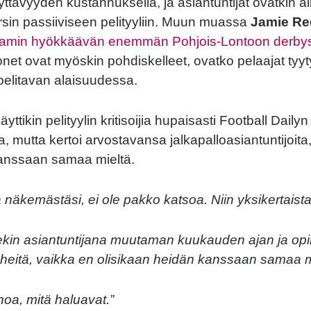
yttävyyden kustannuksella, ja asiantuntijat ovatkin a
rsin passiiviseen pelityyliin. Muun muassa
Jamie R
nhamin hyökkäävän enemmän Pohjois-Lontoon derby
onet ovat myöskin pohdiskelleet, ovatko pelaajat tyyt
elitavan alaisuudessa.
ttikin pelityylin kritisoijia hupaisasti Football Dailyn
, mutta kertoi arvostavansa jalkapalloasiantuntijoita,
kanssaan samaa mieltä.
 näkemästäsi, ei ole pakko katsoa. Niin yksikertaista
tsekin asiantuntijana muutaman kuukauden ajan ja op
eitä, vaikka en olisikaan heidän kanssaan samaa mi
noa, mitä haluavat.”