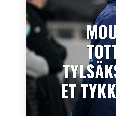
MOU
TOT
TYLSÄK
ET TYKK