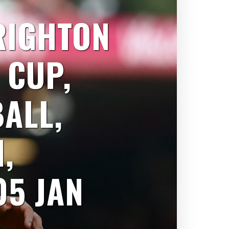
RIGHTON
 CUP,
ALL,
,
05 JAN