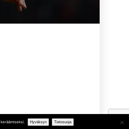
 keräämiseksi.
Hyväksyn
Tietosuoja