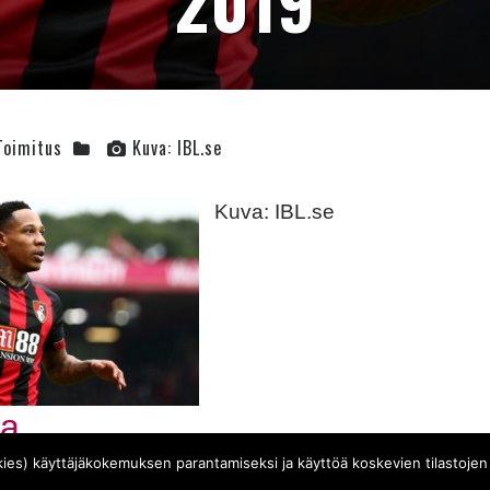
2019
Toimitus
Kuva: IBL.se
Kuva: IBL.se
book
tter
aa
ies) käyttäjäkokemuksen parantamiseksi ja käyttöä koskevien tilastojen