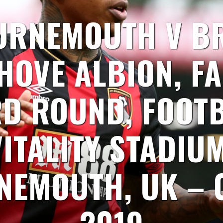
URNEMOUTH V B
HOVE ALBION, FA
RD ROUND, FOOTB
VITALITY STADIUM
EMOUTH, UK – 