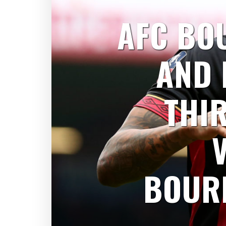
AFC BO
AND 
THI
BOURN