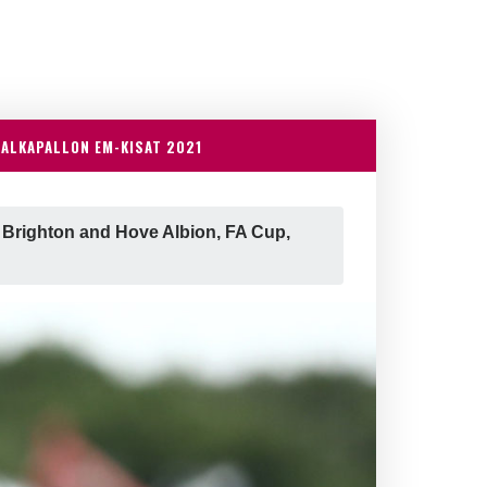
JALKAPALLON EM-KISAT 2021
righton and Hove Albion, FA Cup,