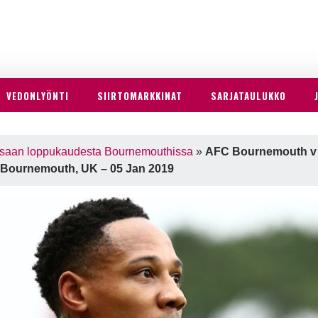
VEDONLYÖNTI
SIIRTOMARKKINAT
SARJATAULUKKO
issaan loppukaudesta Bournemouthissa
»
AFC Bournemouth v B
m, Bournemouth, UK – 05 Jan 2019