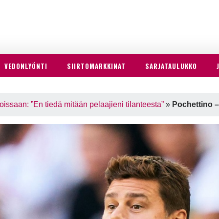
VEDONLYÖNTI
SIIRTOMARKKINAT
SARJATAULUKKO
oissaan: ”En tiedä mitään pelaajieni tilanteesta”
»
Pochettino –