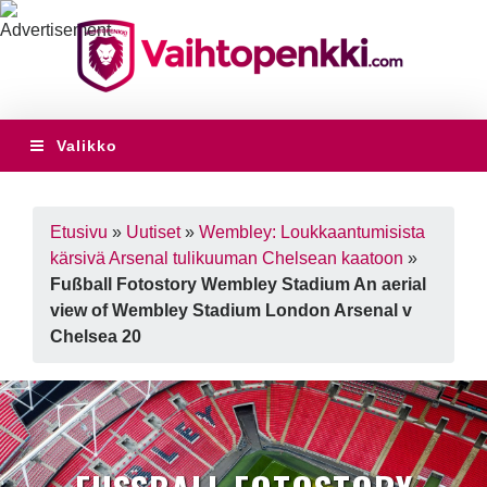
Valikko
Etusivu
»
Uutiset
»
Wembley: Loukkaantumisista
kärsivä Arsenal tulikuuman Chelsean kaatoon
»
Fußball Fotostory Wembley Stadium An aerial
view of Wembley Stadium London Arsenal v
Chelsea 20