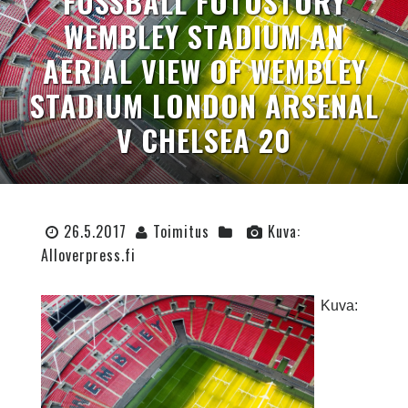
FUSSBALL FOTOSTORY W
EMBLEY STADIUM AN A
ERIAL VIEW OF WEMBLEY S
TADIUM LONDON ARSENAL V
CHELSEA 20
26.5.2017
Toimitus
Kuva:
Alloverpress.fi
Kuva: