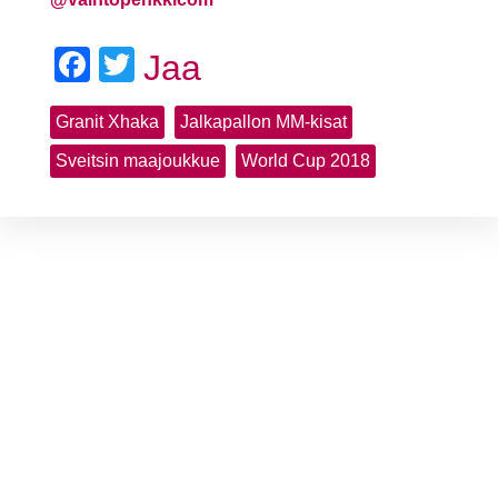
Facebook
Twitter
Jaa
Granit Xhaka
Jalkapallon MM-kisat
Sveitsin maajoukkue
World Cup 2018