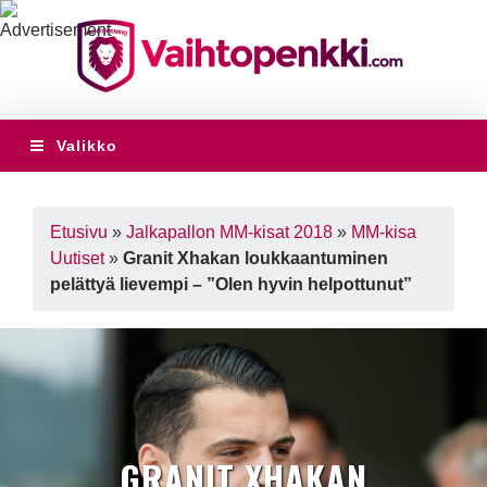
Valikko
Etusivu
»
Jalkapallon MM-kisat 2018
»
MM-kisa
Uutiset
»
Granit Xhakan loukkaantuminen
pelättyä lievempi – ”Olen hyvin helpottunut”
GRANIT XHAKAN