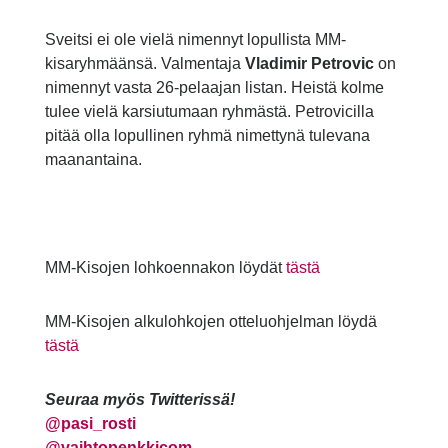
Sveitsi ei ole vielä nimennyt lopullista MM-
kisaryhmäänsä. Valmentaja
Vladimir Petrovic
on
nimennyt vasta 26-pelaajan listan. Heistä kolme
tulee vielä karsiutumaan ryhmästä. Petrovicilla
pitää olla lopullinen ryhmä nimettynä tulevana
maanantaina.
MM-Kisojen lohkoennakon löydät
tästä
MM-Kisojen alkulohkojen otteluohjelman löydä
tästä
Seuraa myös Twitterissä!
@
pasi_rosti
@vaihtopenkkicom