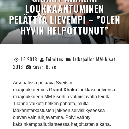
LOUKKAANTUMINEN
PELÄTTYÄ LIEVEMPI – ”OLEN
HYVIN HELPOTTUNUT”
1.6.2018
Toimitus
Jalkapallon MM-kisat
2018
Kuva: IBL.se
Arsenalissa pelaava Sveitsin
maajoukkuemies
Granit Xhaka
loukkasi polvensa
maajoukkueen MM-kisoihin valmistavalla leirillä.
Tilanne vaikutti hetken pahalta, mutta
lääkärintarkastusten jälkeen selvisi kyseessä
olevan vain ruhjevamma. Polvi vääntyi
kaksinkamppailutilanteessa harjoitusten aikana.