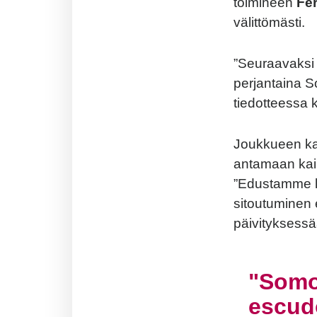
toimineen
Fe
välittömästi.
”
Seuraavaksi
perjantaina
S
tiedotteessa
Joukkueen
k
antamaan
ka
”
Edustamme
sitoutuminen
päivityksess
Somo
escudo