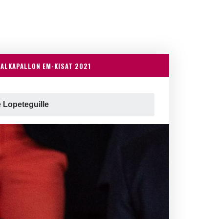
JALKAPALLON EM-KISAT 2021
e Lopeteguille