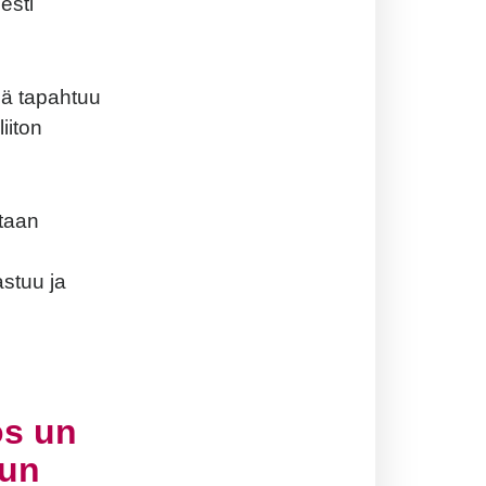
esti
sä
tapahtuu
liiton
taan
astuu
ja
os un
 un