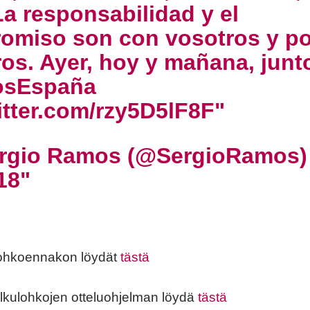
La responsabilidad y el
omiso son con vosotros y po
os. Ayer, hoy y mañana, junt
osEspaña
itter.com/rzy5D5lF8F
rgio Ramos (@SergioRamos
18
ohkoennakon löydät
tästä
lkulohkojen otteluohjelman löydä
tästä