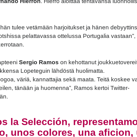
rnando
Hierron
.
Hierro
aloittaa
tehtävänsä
luonnollis
hän
tulee
vetämään
harjoitukset
ja
hänen
debyyttin
otshissa
pelattavassa
ottelussa
Portugalia
vastaan
”,
kerrotaan
.
apteeni
Sergio
Ramos
on
kehottanut
joukkuetoverei
ikkensa
Lopeteguin
lähdöstä
huolimatta
.
logoa
,
väriä
,
kannattajia
sekä
maata
.
Teitä
koskee
v
eilen
,
tänään
ja
huomenna
”,
Ramos
kertoi
Twitter-
ään
.
s la Selección, representam
, unos colores, una aficion,