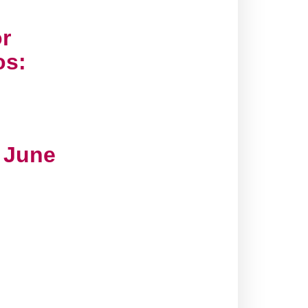
r
os:
)
June