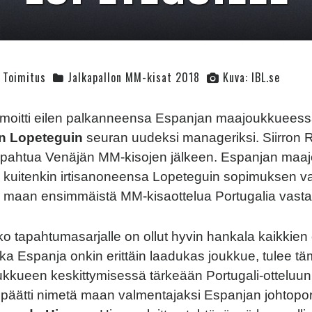
Toimitus
Jalkapallon MM-kisat 2018
Kuva: IBL.se
lmoitti
eilen
palkanneensa
Espanjan
maajoukkueess
n
Lopeteguin
seuran
uudeksi
manageriksi
.
Siirron
R
apahtua
Venäjän
MM-kisojen
jälkeen
.
Espanjan
maaj
kuitenkin
irtisanoneensa
Lopeteguin
sopimuksen
v
maan
ensimmäistä
MM-kisaottelua
Portugalia
vast
ko
tapahtumasarjalle
on
ollut
hyvin
hankala
kaikkien
kka
Espanja
onkin
erittäin
laadukas
joukkue
,
tulee
tä
ukkueen
keskittymisessä
tärkeään
Portugali-otteluun
päätti
nimetä
maan
valmentajaksi
Espanjan
johtopo