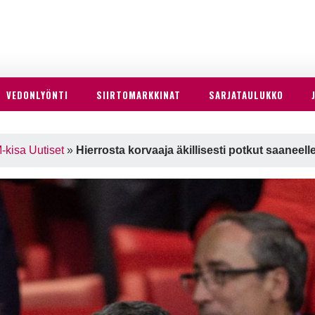
VEDONLYÖNTI
SIIRTOMARKKINAT
SARJATAULUKKO
kisa Uutiset
»
Hierrosta korvaaja äkillisesti potkut saaneell