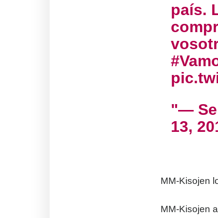
país. 
compr
vosotr
#Vam
pic.tw
— Se
13, 20
MM-Kisojen l
MM-Kisojen a