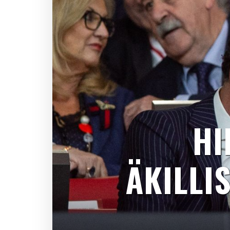
HI
ÄKILLI