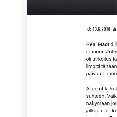
13.6.2018
Real
Madrid
i
tehneen
Jule
oli
tarkoitus
t
ilmoitti
tänään
päivää
ennen
Ajankohta
ko
suhteen.
V
ai
näkymään
jo
jalkapalloliitto