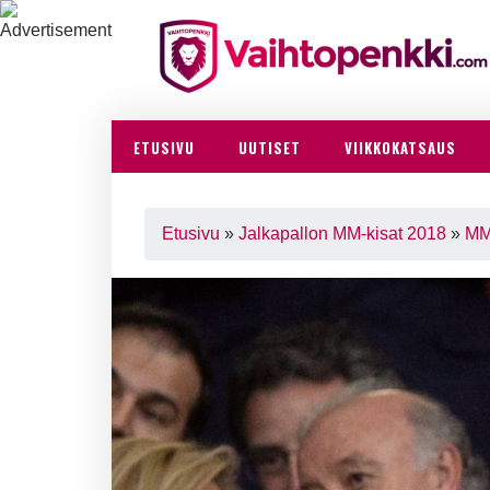
ETUSIVU
UUTISET
VIIKKOKATSAUS
Etusivu
»
Jalkapallon MM-kisat 2018
»
MM-