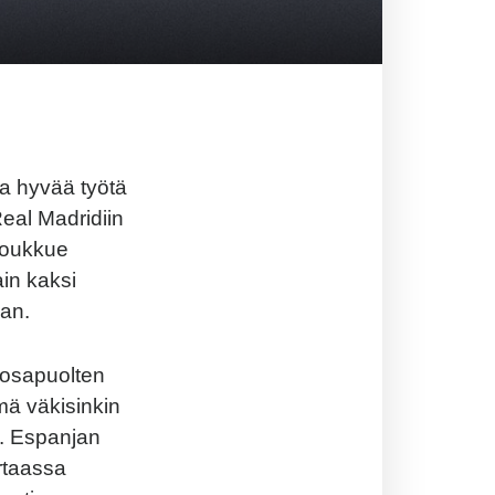
a
hyvää
työtä
eal
Madridiin
oukkue
ain
kaksi
aan
.
osapuolten
mä
väkisinkin
.
Espanjan
rtaassa