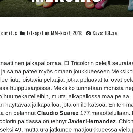
Toimitus
Jalkapallon MM-kisat 2018
Kuva: IBL.se
naattinen jalkapallomaa. El Tricolorin pelejä seurata
ti ja sama pätee myös omaan joukkueeseen Meksikon
ee liuta loistavia pelaajia, jotka pelaavat tai ovat pe
ssa huippusarjoissa. Meksiko tunnetaan monista nega
yen huumekartelleihin, mutta jalkapallossa maa pelaa
 näyttävää jalkapalloa, jota on ilo katsoa. Eniten ma
ta on pelannut
Claudio Suarez
177 maaottelullaan. 
icolorin paidassa on tehnyt
Javier Hernandez
. Chich
iseksi 49, mutta ura jatkunee maajoukkueessa vielä 