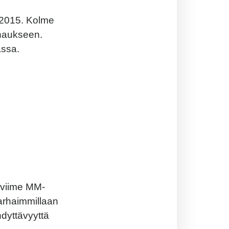
 2015. Kolme
naukseen.
assa.
i viime MM-
arhaimmillaan
hdyttävyyttä