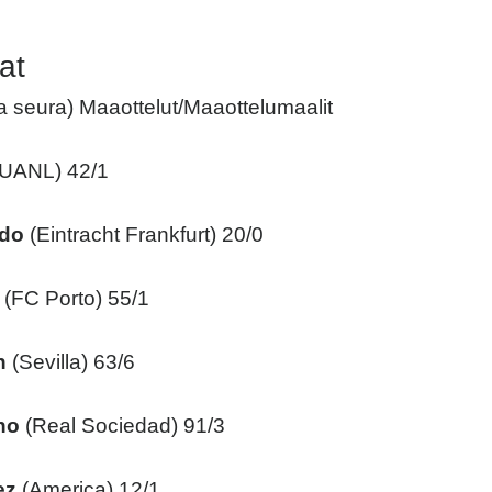
at
sa seura) Maaottelut/Maaottelumaalit
UANL) 42/1
edo
(Eintracht Frankfurt) 20/0
(FC Porto) 55/1
n
(Sevilla) 63/6
no
(Real Sociedad) 91/3
ez
(America) 12/1