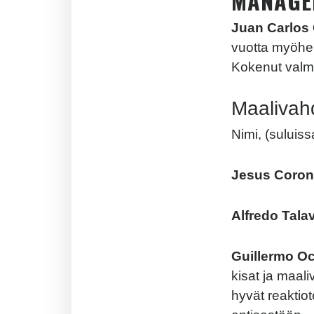
MANAGE
Juan Carlos
vuotta myöhe
Kokenut valme
Maalivahd
Nimi, (suluis
Jesus Coro
Alfredo Tala
Guillermo O
kisat ja maal
hyvät reaktiot