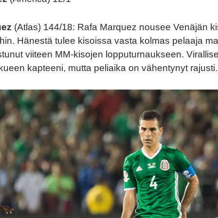
uez
(Atlas) 144/18: Rafa Marquez nousee Venäjän ki
joihin. Hänestä tulee kisoissa vasta kolmas pelaaja m
istunut viiteen MM-kisojen lopputurnaukseen. Virallis
ueen kapteeni, mutta peliaika on vähentynyt rajusti.