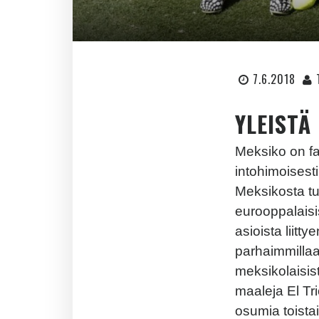
7.6.2018
YLEISTÄ
Meksiko on fa
intohimoises
Meksikosta tul
eurooppalaisi
asioista liitt
parhaimmillaan
meksikolaisis
maaleja El Tr
osumia toista