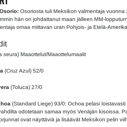
RI
 Osorio:
Osoriosta tuli Meksikon valmentaja vuonna
mmin hän on johdattanut maan jälleen MM-lopputur
ntaja omaa mittavan uran Pohjois- ja Etelä-Amerik
it
sa seura) Maaottelut/Maaottelumaalit
na
(Cruz Azul) 52/0
vera
(Toluca) 27/0
choa
(Standard Liege) 93/0: Ochoa pelasi loistavast
ivahdilta odotetaan samaa myös Venäjän kisoissa. P
orjunnat ovat näyttäviä ja lisäävät Meksikon pelin vii