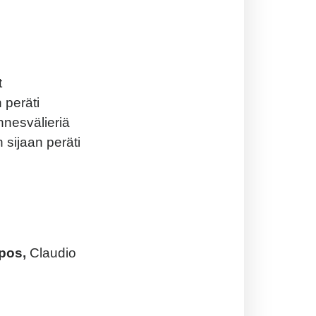
t
 peräti
nnesvälieriä
sijaan peräti
mpos,
Claudio