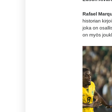
Rafael Marq
historian kir
joka on osall
on myös joukk