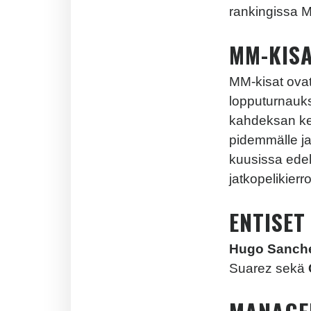
rankingissa Me
MM-KIS
MM-kisat ovat
lopputurnauks
kahdeksan ker
pidemmälle ja
kuusissa edel
jatkopelikierr
ENTISET
Hugo Sanchez
Suarez sekä