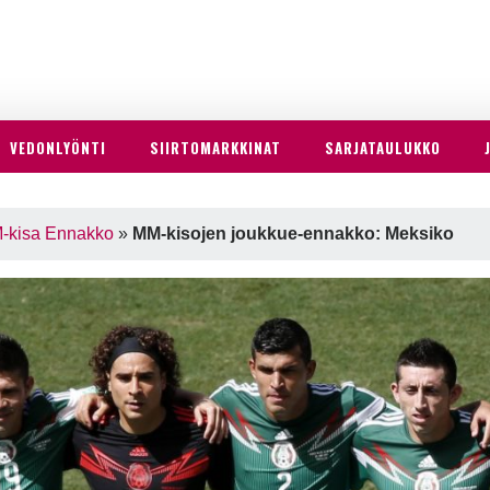
VEDONLYÖNTI
SIIRTOMARKKINAT
SARJATAULUKKO
-kisa Ennakko
»
MM-kisojen joukkue-ennakko: Meksiko