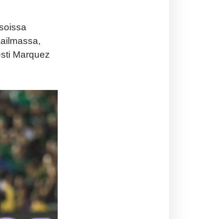
soissa
aailmassa,
esti Marquez