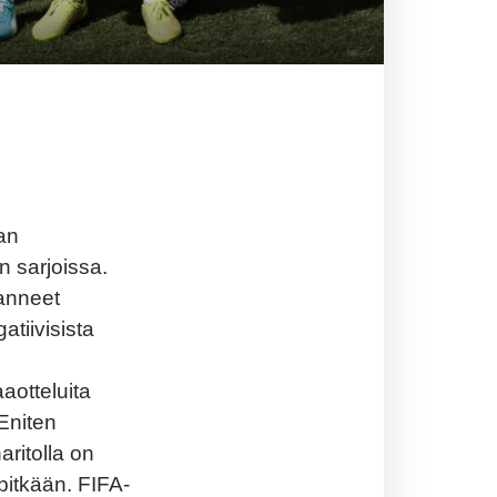
an
 sarjoissa.
lanneet
tiivisista
aotteluita
Eniten
aritolla on
pitkään. FIFA-