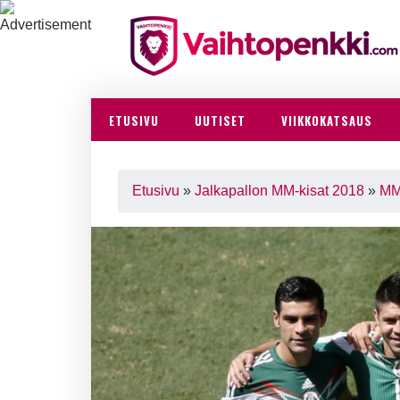
ETUSIVU
UUTISET
VIIKKOKATSAUS
Etusivu
»
Jalkapallon MM-kisat 2018
»
MM