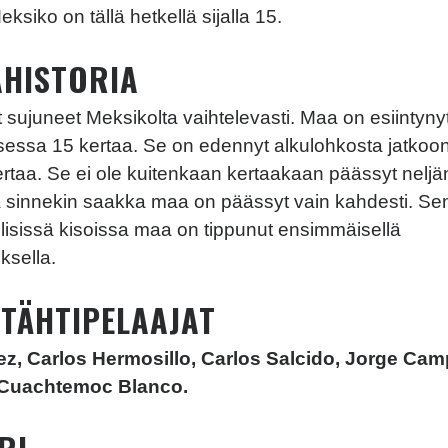
ksiko on tällä hetkellä sijalla 15.
AHISTORIA
 sujuneet Meksikolta vaihtelevasti. Maa on esiintyny
essa 15 kertaa. Se on edennyt alkulohkosta jatkoon
taa. Se ei ole kuitenkaan kertaakaan päässyt neljä
 sinnekin saakka maa on päässyt vain kahdesti. Sen 
lisissä kisoissa maa on tippunut ensimmäisellä
oksella.
 TÄHTIPELAAJAT
, Carlos Hermosillo, Carlos Salcido, Jorge Ca
Cuachtemoc Blanco.