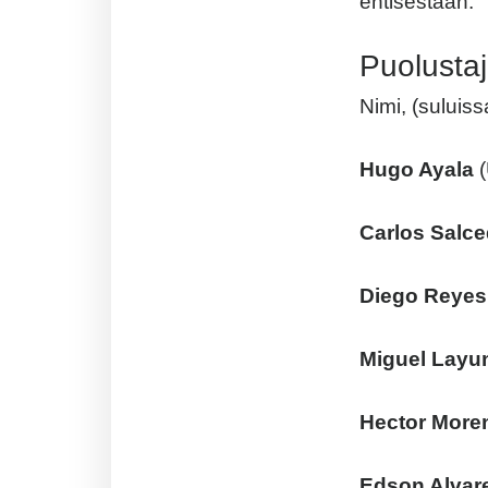
entisestään.
Puolustaj
Nimi, (suluis
Hugo Ayala
(
Carlos Salc
Diego Reyes
Miguel Layu
Hector More
Edson Alvar