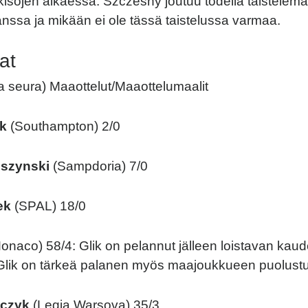
kisojen alkaessa. Szczesny joutuu todella taistelem
nssa ja mikään ei ole tässä taistelussa varmaa.
at
sa seura) Maaottelut/Maaottelumaalit
k
(Southampton) 2/0
eszynski
(Sampdoria) 7/0
ek
(SPAL) 18/0
onaco) 58/4: Glik on pelannut jälleen loistavan kau
lik on tärkeä palanen myös maajoukkueen puolust
jczyk
(Legia Warsova) 35/3