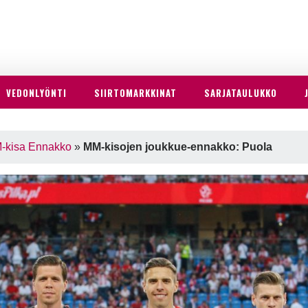
VEDONLYÖNTI
SIIRTOMARKKINAT
SARJATAULUKKO
-kisa Ennakko
»
MM-kisojen joukkue-ennakko: Puola