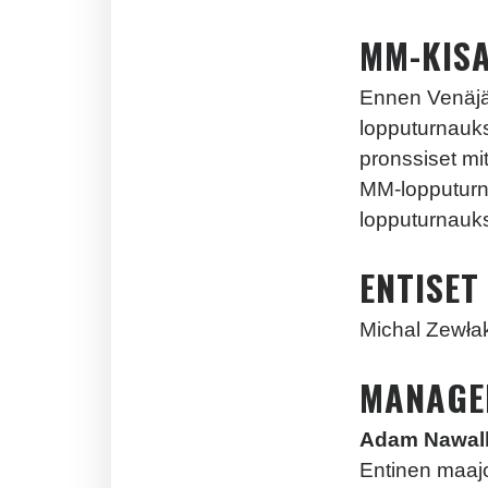
MM-KIS
Ennen Venäjä
lopputurnauk
pronssiset mit
MM-lopputurna
lopputurnauk
ENTISET
Michal Zewła
MANAGE
Adam Nawal
Entinen maajo