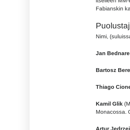
itselleen MM-
Fabianskin ka
Puolustaj
Nimi, (suluis
Jan Bednare
Bartosz Ber
Thiago Cion
Kamil Glik
(M
Monacossa. G
Artur Jedrze