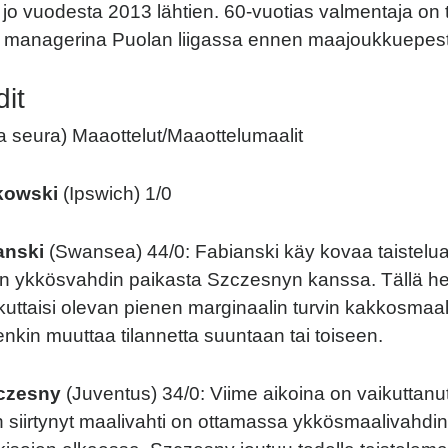
jo vuodesta 2013 lähtien. 60-vuotias valmentaja on 
n managerina Puolan liigassa ennen maajoukkuepest
it
sa seura) Maaottelut/Maaottelumaalit
kowski
(Ipswich) 1/0
anski
(Swansea) 44/0: Fabianski käy kovaa taistelu
 ykkösvahdin paikasta Szczesnyn kanssa. Tällä he
kuttaisi olevan pienen marginaalin turvin kakkosmaali
tenkin muuttaa tilannetta suuntaan tai toiseen.
czesny
(Juventus) 34/0: Viime aikoina on vaikuttanut 
siirtynyt maalivahti on ottamassa ykkösmaalivahdi