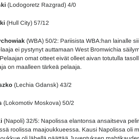
ki
(Lodogoretz Razgrad) 4/0
ki
(Hull City) 57/12
ychowiak
(WBA) 50/2: Pariisista WBA:han lainalle sii
elaaja ei pystynyt auttamaan West Bromwichia säily
 Pelaajan omat otteet eivät olleet aivan totutulla taso
aja on maalleen tärkeä pelaaja.
szko
(Lechia Gdansk) 43/2
s
(Lokomotiv Moskova) 50/2
i
(Napoli) 32/5: Napolissa elantonsa ansaitseva peli
eässä roolissa maajoukkueessa. Kausi Napolissa oli my
 joukkue oli lähellä päättää Juventuksen mahtikauden