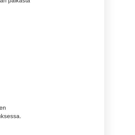
aan paikasta
den
uksessa.