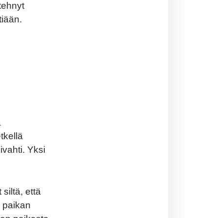
tehnyt
iään.
a
tkellä
vahti. Yksi
siltä, että
n paikan