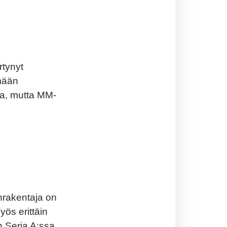
rtynyt
mään
lla, mutta MM-
nrakentaja on
ös erittäin
 Seria A:ssa.