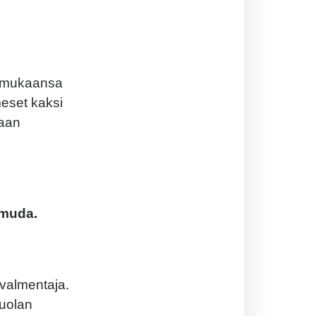
t mukaansa
meset kaksi
uaan
muda.
valmentaja.
Puolan