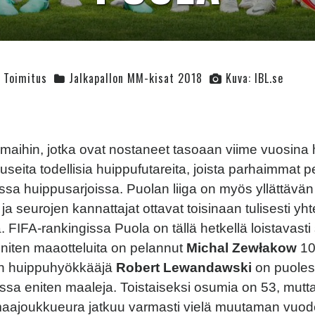
Toimitus
Jalkapallon MM-kisat 2018
Kuva: IBL.se
maihin, jotka ovat nostaneet tasoaan viime vuosina 
useita todellisia huippufutareita, joista parhaimmat p
ssa huippusarjoissa. Puolan liiga on myös yllättävän
a seurojen kannattajat ottavat toisinaan tulisesti yh
. FIFA-rankingissa Puola on tällä hetkellä loistavasti s
iten maaotteluita on pelannut
Michal Zewłakow
10
n huippuhyökkääjä
Robert Lewandawski
on puoles
a eniten maaleja. Toistaiseksi osumia on 53, mutt
aajoukkueura jatkuu varmasti vielä muutaman vuod