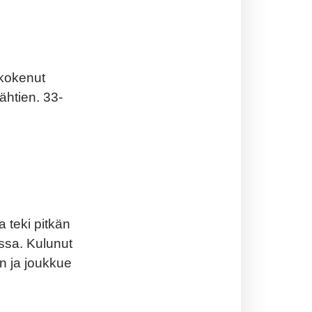
 kokenut
ähtien. 33-
 teki pitkän
ssa. Kulunut
on ja joukkue