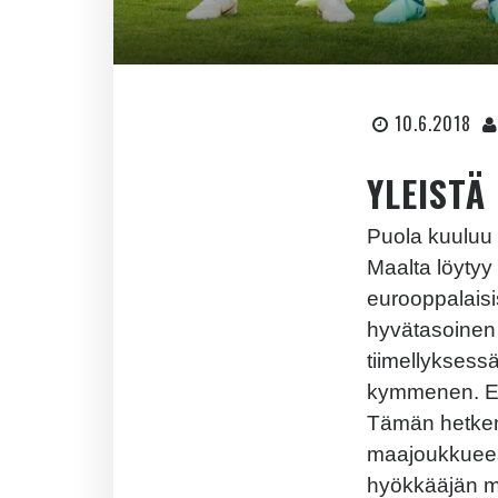
10.6.2018
YLEISTÄ
Puola kuuluu 
Maalta löytyy 
eurooppalaisi
hyvätasoinen j
tiimellyksessä
kymmenen. En
Tämän hetke
maajoukkueess
hyökkääjän m