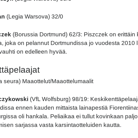
an
(Legia Warsova) 32/0
czek
(Borussia Dortmund) 62/3: Piszczek on erittäin
ja, joka on pelannut Dortmundissa jo vuodesta 2010 l
vauhti on edelleen hyvää.
täpelaajat
sa seura) Maaottelut/Maaottelumaalit
czykowski
(VfL Wolfsburg) 98/19: Keskikenttäpelaaja
issa ennen kauden mittaista lainapestiä Fiorentiina
gissa oli hankala. Peliaikaa ei tullut kovinkaan palj
misen sarjassa vasta karsintaotteluiden kautta.