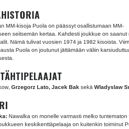
AHISTORIA
n MM-kisoja Puola on päässyt osallistumaan MM-
seen seitsemän kertaa. Kahdesti joukkue on saanu
alit. Nämä tulivat vuosien 1974 ja 1982 kisoista. Vii
usta Puola on joutunut jättämään väliin karsiudutt
sesta.
 TÄHTIPELAAJAT
kow,
Grzegorz Lato, Jacek Bak
sekä
Wladyslaw S
RI
ka:
Nawalka on monelle varmasti melko tuntematon 
ukkueen keskikenttäpelaaja on kuitenkin toiminut 