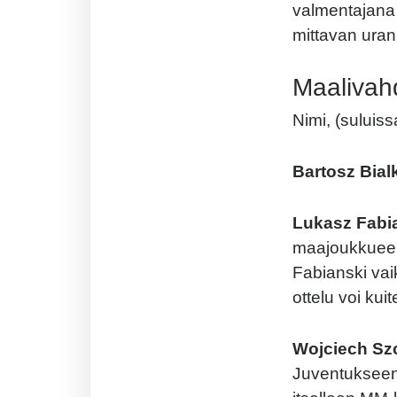
valmentajana 
mittavan ura
Maalivahd
Nimi, (suluis
Bartosz Bial
Lukasz Fabi
maajoukkueen
Fabianski vai
ottelu voi kui
Wojciech Sz
Juventukseen 