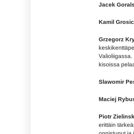
Jacek Gorals
Kamil Grosic
Grzegorz Kr
keskikenttäp
Valioliigassa.
kisoissa pela
Slawomir Pe
Maciej Rybu
Piotr Zielinsk
erittäin tärk
onnistunut ja