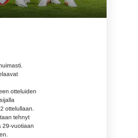
huimasti.
elaavat
teen otteluiden
ijalla
2 ottelullaan.
taan tehnyt
a 29-vuotiaan
en.