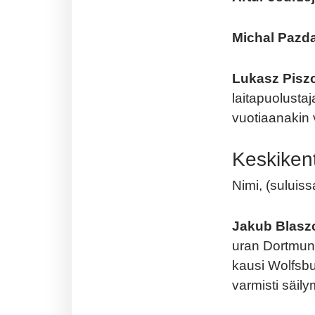
Michal Pazd
Lukasz Pisz
laitapuolusta
vuotiaanakin 
Keskikent
Nimi, (suluis
Jakub Blasz
uran Dortmund
kausi Wolfsbur
varmisti säily