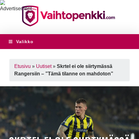
Valikko
Etusivu
»
Uutiset
»
Skrtel ei ole siirtymässä
Rangersiin – ”Tämä tilanne on mahdoton”