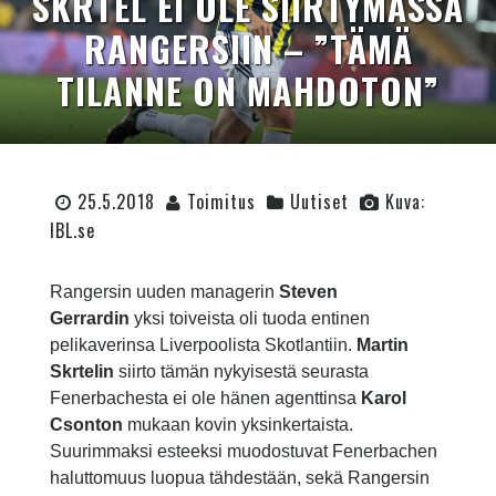
SKRTEL EI OLE SIIRTYMÄSSÄ
RANGERSIIN – ”TÄMÄ
TILANNE ON MAHDOTON”
25.5.2018
Toimitus
Uutiset
Kuva:
IBL.se
Rangersin uuden managerin
Steven
Gerrardin
yksi toiveista oli tuoda entinen
pelikaverinsa Liverpoolista Skotlantiin.
Martin
Skrtelin
siirto tämän nykyisestä seurasta
Fenerbachesta ei ole hänen agenttinsa
Karol
Csonton
mukaan kovin yksinkertaista.
Suurimmaksi esteeksi muodostuvat Fenerbachen
haluttomuus luopua tähdestään, sekä Rangersin