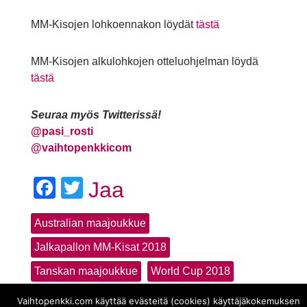
MM-Kisojen lohkoennakon löydät
tästä
MM-Kisojen alkulohkojen otteluohjelman löydä
tästä
Seuraa myös Twitterissä!
@
pasi_rosti
@vaihtopenkkicom
Facebook
Twitter
Jaa
Australian maajoukkue
Jalkapallon MM-Kisat 2018
Tanskan maajoukkue
World Cup 2018
Vaihtopenkki.com käyttää evästeitä (cookies) käyttäjäkokemuksen