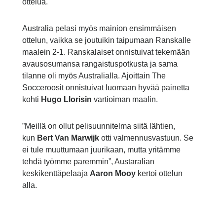
ottelua.
Australia pelasi myös mainion ensimmäisen
ottelun, vaikka se joutuikin taipumaan Ranskalle
maalein 2-1. Ranskalaiset onnistuivat tekemään
avausosumansa rangaistuspotkusta ja sama
tilanne oli myös Australialla. Ajoittain The
Socceroosit onnistuivat luomaan hyvää painetta
kohti
Hugo Llorisin
vartioiman maalin.
”Meillä on ollut pelisuunnitelma siitä lähtien,
kun
Bert Van Marwijk
otti valmennusvastuun. Se
ei tule muuttumaan juurikaan, mutta yritämme
tehdä työmme paremmin”, Austaralian
keskikenttäpelaaja
Aaron Mooy
kertoi ottelun
alla.