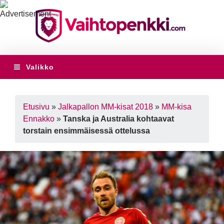
Valikko
Etusivu
»
Jalkapallon MM-kisat 2018
»
MM-kisa
Ennakko
»
Tanska ja Australia kohtaavat
torstain ensimmäisessä ottelussa