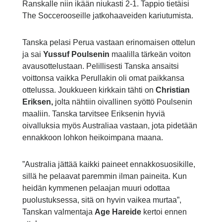
Ranskalle niin ikään niukasti 2-1. Tappio tietäisi
The Soccerooseille jatkohaaveiden kariutumista.
Tanska pelasi Perua vastaan erinomaisen ottelun
ja sai
Yussuf Poulsenin
maalilla tärkeän voiton
avausottelustaan. Pelillisesti Tanska ansaitsi
voittonsa vaikka Perullakin oli omat paikkansa
ottelussa. Joukkueen kirkkain tähti on
Christian
Eriksen,
jolta nähtiin oivallinen syöttö Poulsenin
maaliin. Tanska tarvitsee Eriksenin hyviä
oivalluksia myös Australiaa vastaan, jota pidetään
ennakkoon lohkon heikoimpana maana.
”Australia jättää kaikki paineet ennakkosuosikille,
sillä he pelaavat paremmin ilman paineita. Kun
heidän kymmenen pelaajan muuri odottaa
puolustuksessa, sitä on hyvin vaikea murtaa”,
Tanskan valmentaja
Age Hareide
kertoi ennen