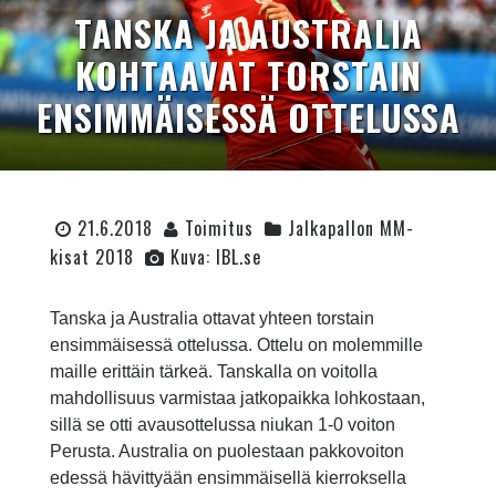
TANSKA JA AUSTRALIA
KOHTAAVAT TORSTAIN
ENSIMMÄISESSÄ OTTELUSSA
21.6.2018
Toimitus
Jalkapallon MM-
kisat 2018
Kuva: IBL.se
Tanska ja Australia ottavat yhteen torstain
ensimmäisessä ottelussa. Ottelu on molemmille
maille erittäin tärkeä. Tanskalla on voitolla
mahdollisuus varmistaa jatkopaikka lohkostaan,
sillä se otti avausottelussa niukan 1-0 voiton
Perusta. Australia on puolestaan pakkovoiton
edessä hävittyään ensimmäisellä kierroksella