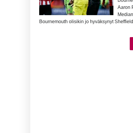
Bournem
Aaron R
Median 
Bournemouth olisikin jo hyväksynyt Sheffieldi