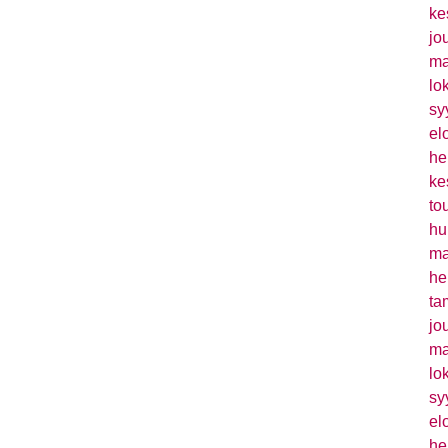
ke
jo
ma
lo
sy
el
he
ke
to
hu
ma
he
ta
jo
ma
lo
sy
el
he