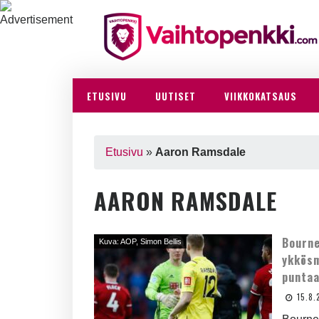
ETUSIVU
UUTISET
VIIKKOKATSAUS
Etusivu
»
Aaron Ramsdale
AARON RAMSDALE
Bourne
Kuva: AOP, Simon Bellis
ykkösm
punta
15.8.