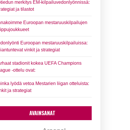
tiedun merkitys EM-kilpailuvedonlyönnissä:
rategiat ja tilastot
nakoimme Euroopan mestaruuskilpailujen
ippujoukkueet
donlyönti Euroopan mestaruuskilpailuissa:
iantuntevat vinkit ja strategiat
rhaat stadionit kokea UEFA Champions
ague -ottelu ovat:
inka lyödä vetoa Mestarien liigan otteluista:
nkit ja strategiat
AVAINSANAT