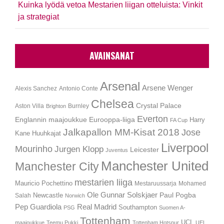
Kuinka lyödä vetoa Mestarien liigan otteluista: Vinkit
ja strategiat
AVAINSANAT
Arsenal
Arsene Wenger
Alexis Sanchez
Antonio Conte
Chelsea
Crystal Palace
Aston Villa
Burnley
Brighton
Everton
Englannin maajoukkue
Eurooppa-liiga
Harry
FA Cup
Jalkapallon MM-Kisat 2018
Jose
Kane
Huuhkajat
Liverpool
Mourinho
Jurgen Klopp
Leicester
Juventus
Manchester United
Manchester City
mestarien liiga
Mauricio Pochettino
Mestaruussarja
Mohamed
Ole Gunnar Solskjaer
Newcastle
Paul Pogba
Salah
Norwich
Pep Guardiola
Real Madrid
Southampton
PSG
Suomen A-
Tottenham
UCL
maajoukkue
Teemu Pukki
Tottenham Hotspur
UEL