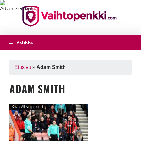
Valikko
Etusivu
»
Adam Smith
ADAM SMITH
Kuva: Alloverpress.fi