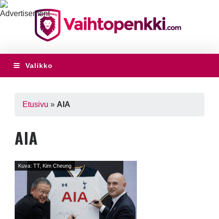
Valikko
Etusivu
»
AIA
AIA
Kuva: TT, Kim Cheung