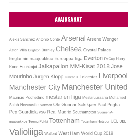
AVAINSANAT
Arsenal
Arsene Wenger
Alexis Sanchez
Antonio Conte
Chelsea
Crystal Palace
Aston Villa
Burnley
Brighton
Everton
Englannin maajoukkue
Eurooppa-liiga
Harry
FA Cup
Jalkapallon MM-Kisat 2018
Jose
Kane
Huuhkajat
Liverpool
Mourinho
Jurgen Klopp
Leicester
Juventus
Manchester United
Manchester City
mestarien liiga
Mauricio Pochettino
Mestaruussarja
Mohamed
Ole Gunnar Solskjaer
Newcastle
Paul Pogba
Salah
Norwich
Pep Guardiola
Real Madrid
Southampton
PSG
Suomen A-
Tottenham
UCL
maajoukkue
Teemu Pukki
Tottenham Hotspur
UEL
Valioliiga
West Ham
World Cup 2018
Watford