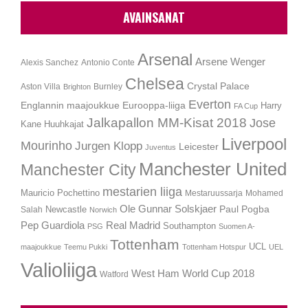
AVAINSANAT
Arsenal
Arsene Wenger
Alexis Sanchez
Antonio Conte
Chelsea
Crystal Palace
Aston Villa
Burnley
Brighton
Everton
Englannin maajoukkue
Eurooppa-liiga
Harry
FA Cup
Jalkapallon MM-Kisat 2018
Jose
Kane
Huuhkajat
Liverpool
Mourinho
Jurgen Klopp
Leicester
Juventus
Manchester United
Manchester City
mestarien liiga
Mauricio Pochettino
Mestaruussarja
Mohamed
Ole Gunnar Solskjaer
Newcastle
Paul Pogba
Salah
Norwich
Pep Guardiola
Real Madrid
Southampton
PSG
Suomen A-
Tottenham
UCL
maajoukkue
Teemu Pukki
Tottenham Hotspur
UEL
Valioliiga
West Ham
World Cup 2018
Watford