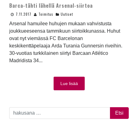
Barca-tähti lähellä Arsenal-siirtoa
7.11.2017
Toimitus
Uutiset
Arsenal hamuilee huhujen mukaan vahvistusta
joukkueeseensa tammikuun siirtoikkunassa. Huhut
ovat nyt viemässä FC Barcelonan
keskikenttäpelaaja Arda Turania Gunnersin riveihin.
30-vuotias turkkilainen siirtyi Barcaan Atlético
Madridista 34...
Lue lisää