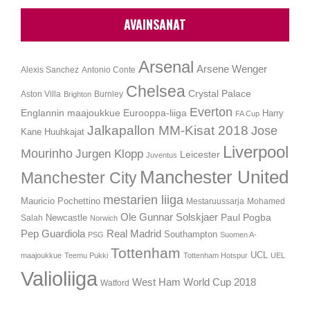
AVAINSANAT
Arsenal
Arsene Wenger
Alexis Sanchez
Antonio Conte
Chelsea
Crystal Palace
Aston Villa
Burnley
Brighton
Everton
Englannin maajoukkue
Eurooppa-liiga
Harry
FA Cup
Jalkapallon MM-Kisat 2018
Jose
Kane
Huuhkajat
Liverpool
Mourinho
Jurgen Klopp
Leicester
Juventus
Manchester United
Manchester City
mestarien liiga
Mauricio Pochettino
Mestaruussarja
Mohamed
Ole Gunnar Solskjaer
Newcastle
Paul Pogba
Salah
Norwich
Pep Guardiola
Real Madrid
Southampton
PSG
Suomen A-
Tottenham
UCL
maajoukkue
Teemu Pukki
Tottenham Hotspur
UEL
Valioliiga
West Ham
World Cup 2018
Watford