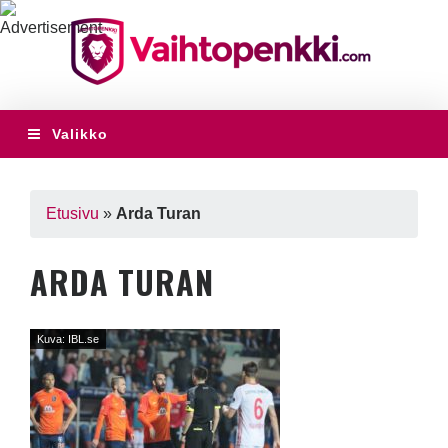
Valikko
Etusivu
»
Arda Turan
ARDA TURAN
Kuva: IBL.se