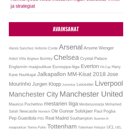
ja strategiat
AVAINSANAT
Arsenal
Arsene Wenger
Alexis Sanchez
Antonio Conte
Chelsea
Crystal Palace
Aston Villa
Burnley
Brighton
Everton
Englannin maajoukkue
Eurooppa-liiga
Harry
FA Cup
Jalkapallon MM-Kisat 2018
Jose
Kane
Huuhkajat
Liverpool
Mourinho
Jurgen Klopp
Leicester
Juventus
Manchester United
Manchester City
mestarien liiga
Mauricio Pochettino
Mestaruussarja
Mohamed
Ole Gunnar Solskjaer
Newcastle
Paul Pogba
Salah
Norwich
Pep Guardiola
Real Madrid
Southampton
PSG
Suomen A-
Tottenham
UCL
maajoukkue
Teemu Pukki
Tottenham Hotspur
UEL