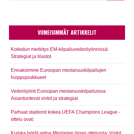
VIIMEISIMMÄT ARTIKKELIT
Kotiedun merkitys EM-kilpailuvedonlyönnissä:
Strategiat ja tilastot
Ennakoimme Euroopan mestaruuskilpailujen
huippujoukkueet
Vedonlyönti Euroopan mestaruuskilpailuissa:
Asiantuntevat vinkit ja strategiat
Parhaat stadionit kokea UEFA Champions League -
ottelu ovat:
Kuinka lyödä vetoa Mestarien liigan otteluista: Vinkit