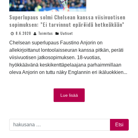
Superlupaus solmi Chelsean kanssa viisivuotisen
sopimuksen: ”Ei tarvinnut epäröidä hetkeäkään”
8.6.2020
Toimitus
Uutiset
Chelsean superlupaus Faustino Anjorin on
allekirjoittanut lontoolaisseuran kanssa pitkän, peräti
viisivuotisen jatkosopimuksen. 18-vuotias,
hyökkäävänä keskikenttäpelaajana parhaimmillaan
oleva Anjorin on tuttu näky Englannin eri ikäluokkien...
Lue lisää