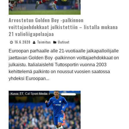
Arvostetun Golden Boy -palkinnon
voittajaehdokkaat julkistettiin – listalla mukana
21 valioliigapelaajaa
16.6.2020
Toimitus
Uutiset
Euroopan parhaalle alle 21-vuotiaalle jalkapalloilijalle
jaettavan Golden Boy -palkinnon voittajaehdokkaat on
julkaistu. Italialaislehti Tuttosportin vuonna 2003
kehittelemä palkinto on noussut vuosien saatossa
yhdeksi Euroopan...
Kuva: TT, Cal Sport Media