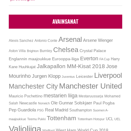
AVAINSANAT
Arsenal
Arsene Wenger
Alexis Sanchez
Antonio Conte
Chelsea
Crystal Palace
Aston Villa
Burnley
Brighton
Everton
Englannin maajoukkue
Eurooppa-liiga
Harry
FA Cup
Jalkapallon MM-Kisat 2018
Jose
Kane
Huuhkajat
Liverpool
Mourinho
Jurgen Klopp
Leicester
Juventus
Manchester United
Manchester City
mestarien liiga
Mauricio Pochettino
Mestaruussarja
Mohamed
Ole Gunnar Solskjaer
Newcastle
Paul Pogba
Salah
Norwich
Pep Guardiola
Real Madrid
Southampton
PSG
Suomen A-
Tottenham
UCL
maajoukkue
Teemu Pukki
Tottenham Hotspur
UEL
Valioliiga
West Ham
World Cup 2018
Watford