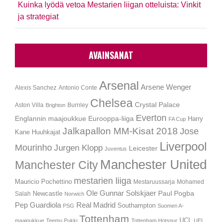
Kuinka lyödä vetoa Mestarien liigan otteluista: Vinkit
ja strategiat
AVAINSANAT
Arsenal
Arsene Wenger
Alexis Sanchez
Antonio Conte
Chelsea
Crystal Palace
Aston Villa
Burnley
Brighton
Everton
Englannin maajoukkue
Eurooppa-liiga
Harry
FA Cup
Jalkapallon MM-Kisat 2018
Jose
Kane
Huuhkajat
Liverpool
Mourinho
Jurgen Klopp
Leicester
Juventus
Manchester United
Manchester City
mestarien liiga
Mauricio Pochettino
Mestaruussarja
Mohamed
Ole Gunnar Solskjaer
Newcastle
Paul Pogba
Salah
Norwich
Pep Guardiola
Real Madrid
Southampton
PSG
Suomen A-
Tottenham
UCL
maajoukkue
Teemu Pukki
Tottenham Hotspur
UEL