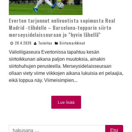
Everton tarjonnut nelivuotista sopimusta Real
Madrid -tähdelle – Barcelona-topparin siirto
merseysidelaisseuraan jo ”hyvin lähellä”
28.4.2020
Toimitus
Siirtomarkkinat
Valioliigaseura Evertonissa tapahtuu kesän
siirtoikkunan aikana paljon muutoksia, ainakin
siirtohuhujen perusteella. Merseysidelaisseuraan
ollaan viety viime viikkojen aikana lukuisia eri pelaajia,
eikä loppua näy. Viimeisimpien...
Lue lisää