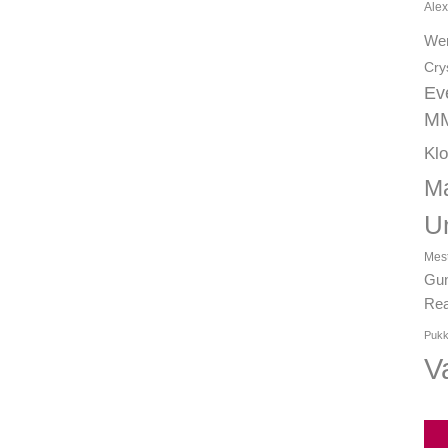
Alex
We
Cry
Ev
MM
Kl
Ma
U
Mest
Gun
Rea
Pukk
Va