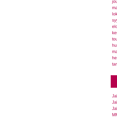
jo
ma
lo
sy
el
ke
to
hu
ma
he
ta
Ja
Ja
Ja
MM