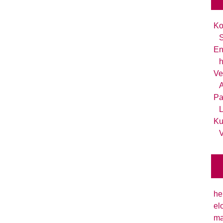
Ko
S
En
h
Ve
A
Pa
L
Ku
V
he
el
ma