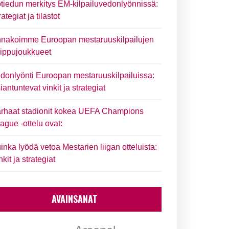
tiedun merkitys EM-kilpailuvedonlyönnissä:
rategiat ja tilastot
nakoimme Euroopan mestaruuskilpailujen
ippujoukkueet
donlyönti Euroopan mestaruuskilpailuissa:
iantuntevat vinkit ja strategiat
rhaat stadionit kokea UEFA Champions
ague -ottelu ovat:
inka lyödä vetoa Mestarien liigan otteluista:
nkit ja strategiat
AVAINSANAT