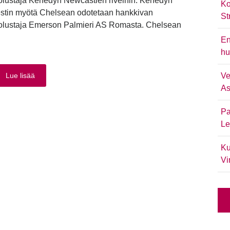
uolustaja Kenedyn Newcastlen riveihin. Kenedyn
Ko
estin myötä Chelsean odotetaan hankkivan
St
uolustaja Emerson Palmieri AS Romasta. Chelsean
En
hu
Lue lisää
Ve
As
Pa
Le
Ku
Vi