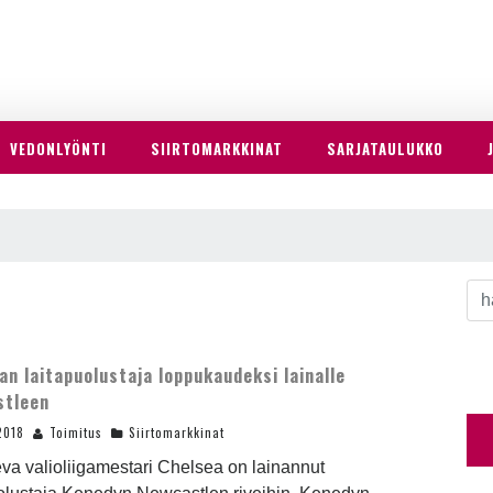
VEDONLYÖNTI
SIIRTOMARKKINAT
SARJATAULUKKO
an laitapuolustaja loppukaudeksi lainalle
stleen
2018
Toimitus
Siirtomarkkinat
eva valioliigamestari Chelsea on lainannut