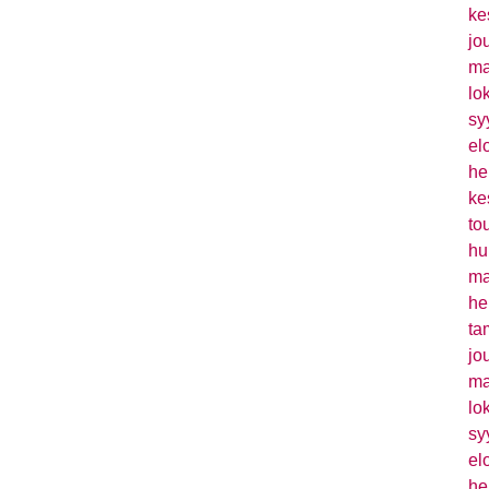
ke
jo
ma
lo
sy
el
he
ke
to
hu
ma
he
ta
jo
ma
lo
sy
el
he