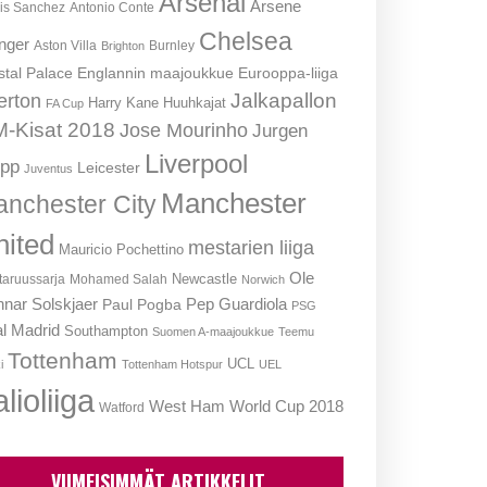
Arsenal
Arsene
is Sanchez
Antonio Conte
Chelsea
nger
Aston Villa
Burnley
Brighton
stal Palace
Englannin maajoukkue
Eurooppa-liiga
Jalkapallon
erton
Harry Kane
Huuhkajat
FA Cup
-Kisat 2018
Jose Mourinho
Jurgen
Liverpool
opp
Leicester
Juventus
Manchester
nchester City
nited
mestarien liiga
Mauricio Pochettino
Ole
Newcastle
aruussarja
Mohamed Salah
Norwich
nar Solskjaer
Pep Guardiola
Paul Pogba
PSG
l Madrid
Southampton
Suomen A-maajoukkue
Teemu
Tottenham
UCL
i
Tottenham Hotspur
UEL
lioliiga
West Ham
World Cup 2018
Watford
VIIMEISIMMÄT ARTIKKELIT