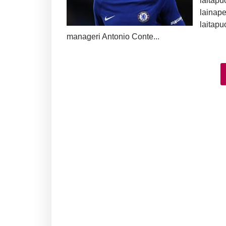
laitap
lainap
laitap
manageri Antonio Conte...