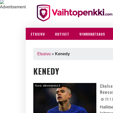
ETUSIVU
UUTISET
VIIKKOKATSAUS
Etusivu
»
Kenedy
KENEDY
Chelse
Kuva: alloverpress.fi
Newca
23.1.
Hallits