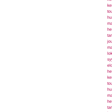
ke
to
hu
ma
he
ta
jo
ma
lo
sy
el
he
ke
to
hu
ma
he
ta