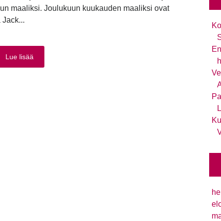
uun maaliksi. Joulukuun kuukauden maaliksi ovat
 Jack...
Ko
S
En
Lue lisää
h
Ve
A
Pa
L
Ku
V
he
el
ma