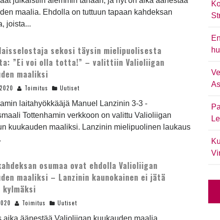
at julkaistiin aiemmin tänään, ja nyt on aika äänestää
Ko
den maalia. Ehdolla on tuttuun tapaan kahdeksan
St
 joista...
En
aisselostaja sekosi täysin mielipuolisesta
hu
a: ”Ei voi olla totta!” – valittiin Valioliigan
den maaliksi
Ve
As
.2020
Toimitus
Uutiset
amin laitahyökkääjä Manuel Lanzinin 3-3 -
Pa
smaali Tottenhamin verkkoon on valittu Valioliigan
Le
un kuukauden maaliksi. Lanzinin mielipuolinen laukaus
.
Ku
Vi
ahdeksan osumaa ovat ehdolla Valioliigan
den maaliksi – Lanzinin kaunokainen ei jätä
 kylmäksi
2020
Toimitus
Uutiset
 aika äänestää Valioliigan kuukauden maalia.