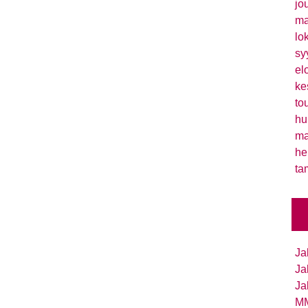
jo
ma
lo
sy
el
ke
to
hu
ma
he
ta
Ja
Ja
Ja
MM