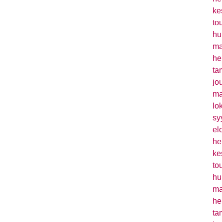
ke
to
hu
ma
he
ta
jo
ma
lo
sy
el
he
ke
to
hu
ma
he
ta