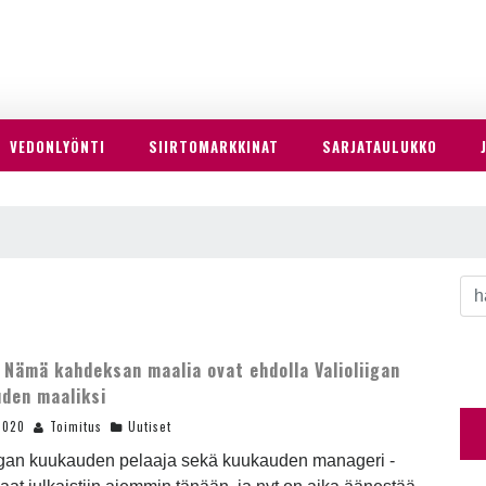
VEDONLYÖNTI
SIIRTOMARKKINAT
SARJATAULUKKO
 Nämä kahdeksan maalia ovat ehdolla Valioliigan
den maaliksi
2020
Toimitus
Uutiset
iigan kuukauden pelaaja sekä kuukauden manageri -