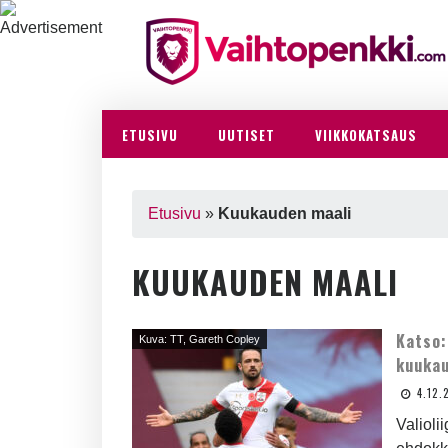
ETUSIVU
UUTISET
VIIKKOKATSAUS
Etusivu
»
Kuukauden maali
KUUKAUDEN MAALI
Katso:
Kuva: TT, Gareth Copley
kuukau
4.12.
Valiol