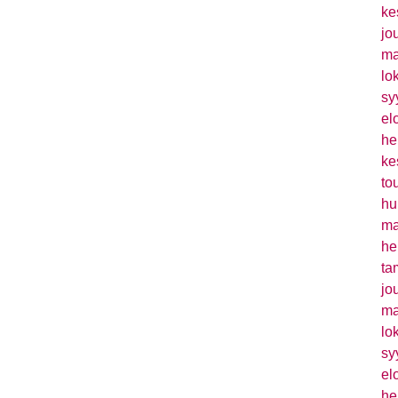
ke
jo
ma
lo
sy
el
he
ke
to
hu
ma
he
ta
jo
ma
lo
sy
el
he