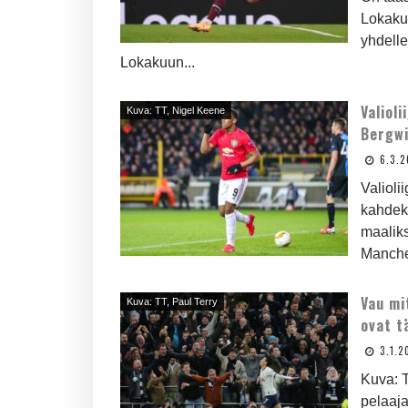
Lokakuu
yhdelle
Lokakuun...
Valiol
Kuva: TT, Nigel Keene
Bergwi
6.3.
Valioli
kahdek
maaliks
Manches
Vau mi
Kuva: TT, Paul Terry
ovat t
3.1.2
Kuva: T
pelaaja