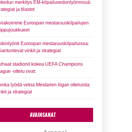
tiedun merkitys EM-kilpailuvedonlyönnissä:
rategiat ja tilastot
nakoimme Euroopan mestaruuskilpailujen
ippujoukkueet
donlyönti Euroopan mestaruuskilpailuissa:
iantuntevat vinkit ja strategiat
rhaat stadionit kokea UEFA Champions
ague -ottelu ovat:
inka lyödä vetoa Mestarien liigan otteluista:
nkit ja strategiat
AVAINSANAT