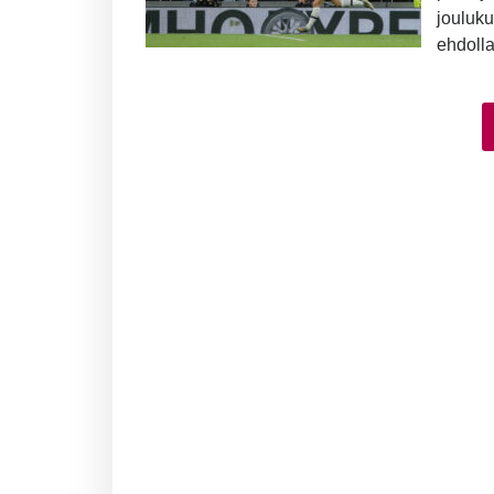
jouluk
ehdolla