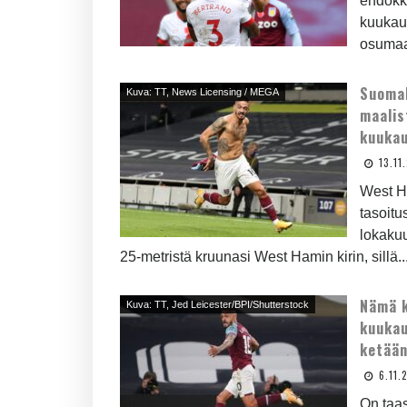
ehdokka
kuukau
osumaa,
Suomal
Kuva: TT, News Licensing / MEGA
maalist
kuukau
13.11
West H
tasoitu
lokaku
25-metristä kruunasi West Hamin kirin, sillä..
Nämä k
Kuva: TT, Jed Leicester/BPI/Shutterstock
kuukau
ketään
6.11.
On taas