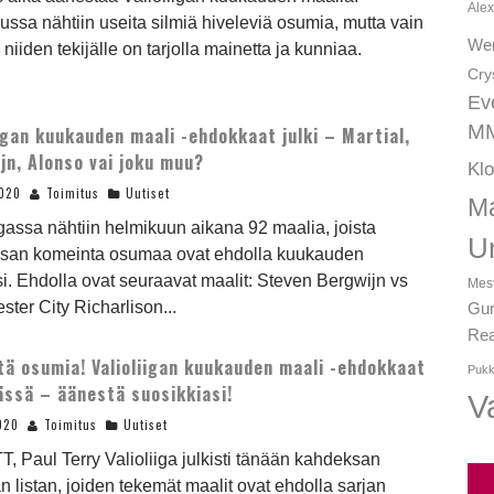
Alex
ssa nähtiin useita silmiä hiveleviä osumia, mutta vain
We
 niiden tekijälle on tarjolla mainetta ja kunniaa.
Cry
Ev
MM
iigan kuukauden maali -ehdokkaat julki – Martial,
jn, Alonso vai joku muu?
Kl
2020
Toimitus
Uutiset
Ma
igassa nähtiin helmikuun aikana 92 maalia, joista
U
san komeinta osumaa ovat ehdolla kuukauden
i. Ehdolla ovat seuraavat maalit: Steven Bergwijn vs
Mest
ter City Richarlison...
Gun
Rea
tä osumia! Valioliigan kuukauden maali -ehdokkaat
Pukk
ässä – äänestä suosikkiasi!
Va
020
Toimitus
Uutiset
T, Paul Terry Valioliiga julkisti tänään kahdeksan
n listan, joiden tekemät maalit ovat ehdolla sarjan