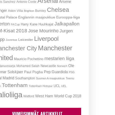
Arsenal
Arsene
is Sanchez
Antonio Conte
Chelsea
nger
Aston Villa
Burnley
Brighton
stal Palace
Englannin maajoukkue
Eurooppa-liiga
Jalkapallon
erton
Harry Kane
Huuhkajat
FA Cup
-Kisat 2018
Jose Mourinho
Jurgen
Liverpool
opp
Leicester
Juventus
Manchester
nchester City
nited
mestarien liiga
Mauricio Pochettino
Ole
Newcastle
aruussarja
Mohamed Salah
Norwich
nar Solskjaer
Pep Guardiola
Paul Pogba
PSG
l Madrid
Southampton
Suomen A-maajoukkue
Teemu
Tottenham
UCL
i
Tottenham Hotspur
UEL
lioliiga
West Ham
World Cup 2018
Watford
VIIMEISIMMÄT ARTIKKELIT